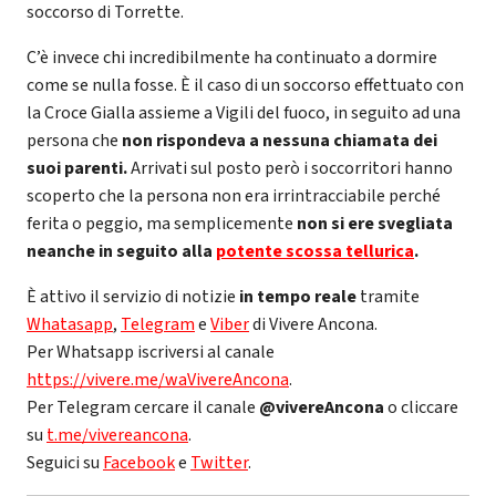
soccorso di Torrette.
C’è invece chi incredibilmente ha continuato a dormire
come se nulla fosse. È il caso di un soccorso effettuato con
la Croce Gialla assieme a Vigili del fuoco, in seguito ad una
persona che
non rispondeva a nessuna chiamata dei
suoi parenti.
Arrivati sul posto però i soccorritori hanno
scoperto che la persona non era irrintracciabile perché
ferita o peggio, ma semplicemente
non si ere svegliata
neanche in seguito alla
potente scossa tellurica
.
È attivo il servizio di notizie
in tempo reale
tramite
Whatasapp
,
Telegram
e
Viber
di Vivere Ancona.
Per Whatsapp iscriversi al canale
https://vivere.me/waVivereAncona
.
Per Telegram cercare il canale
@vivereAncona
o cliccare
su
t.me/vivereancona
.
Seguici su
Facebook
e
Twitter
.