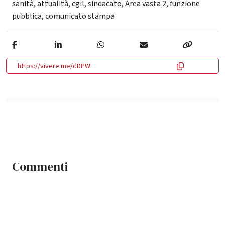
sanità
,
attualità
,
cgil
,
sindacato
,
Area vasta 2
,
funzione
pubblica
,
comunicato stampa
https://vivere.me/dDPW
Commenti