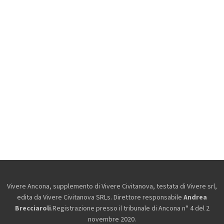
Vivere Ancona, supplemento di Vivere Civitanova, testata di Vivere srl,
edita da
Vivere Civitanova SRLs. Direttore responsabile
Andrea
Brecciaroli
.Registrazione presso il tribunale di Ancona n° 4 del 2
novembre 2020.