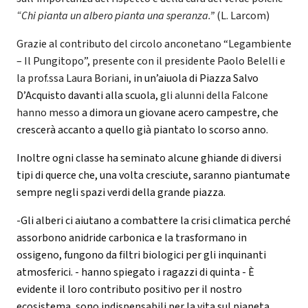
“Chi pianta un albero pianta una speranza.”
(L. Larcom)
Grazie al contributo del circolo anconetano “Legambiente
– Il Pungitopo”, presente con il presidente Paolo Belelli e
la prof.ssa Laura Boriani,
in un’aiuola di Piazza Salvo
D’Acquisto davanti alla scuola,
gli alunni della Falcone
hanno messo
a dimora un giovane acero campestre, che
crescerà accanto a quello già piantato lo scorso anno.
Inoltre ogni classe ha seminato alcune ghiande di diversi
tipi di querce che, una volta cresciute, saranno piantumate
sempre negli spazi verdi della grande piazza.
-Gli alberi ci aiutano a combattere la crisi climatica perché
assorbono anidride carbonica e la trasformano in
ossigeno, fungono da filtri biologici per gli inquinanti
atmosferici. - hanno spiegato i ragazzi di quinta - È
evidente il loro contributo positivo per il nostro
ecosistema, sono indispensabili per la vita sul pianeta,