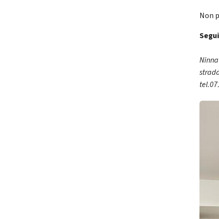
Non p
Segui
Ninna
strada
tel.0