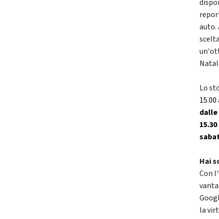
dispo
repor
auto.
scelta
un'ot
Natal
Lo st
15.00 
dalle
15.30
sabat
Hai s
Con l'
vanta
Googl
la vir