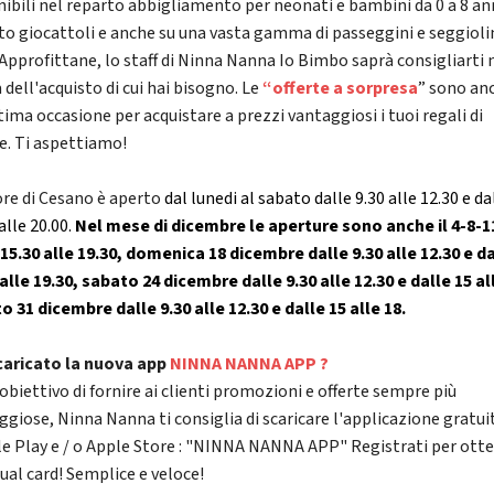
nibili nel reparto abbigliamento per neonati e bambini da 0 a 8 ann
to giocattoli e anche su una vasta gamma di passeggini e seggioli
 Approfittane, lo staff di Ninna Nanna Io Bimbo saprà consigliarti 
 dell'acquisto di cui hai bisogno. Le
“offerte a sorpresa
” sono an
tima occasione per acquistare a prezzi vantaggiosi i tuoi regali di
e. Ti aspettiamo!
ore di Cesano è aperto
dal lunedi al sabato dalle 9.30 alle 12.30 e da
alle 20.00.
Nel mese di dicembre le aperture sono anche il 4-8-1
 15.30 alle 19.30, domenica 18 dicembre dalle 9.30 alle 12.30 e d
 alle 19.30, sabato 24 dicembre dalle 9.30 alle 12.30 e dalle 15 al
o 31 dicembre dalle 9.30 alle 12.30 e dalle 15 alle 18.
caricato la nuova app
NINNA NANNA APP ?
obiettivo di fornire ai clienti promozioni e offerte sempre più
ggiose, Ninna Nanna ti consiglia di scaricare l'applicazione gratui
e Play e / o Apple Store : "NINNA NANNA APP" Registrati per ott
tual card! Semplice e veloce!