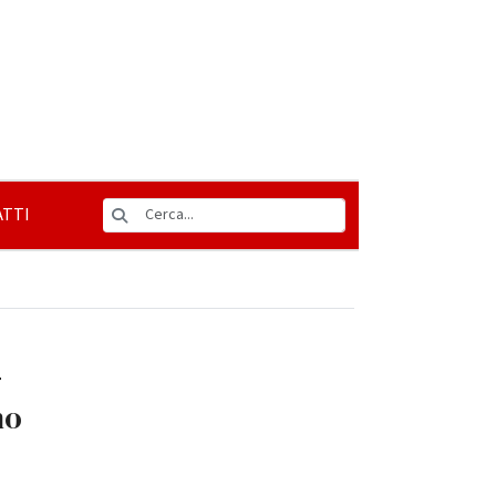
TTI
4
no