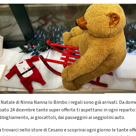
l Natale di Ninna Nanna Io Bimbo i regali sono già arrivati. Da dom
abato 24 dicembre tante super offerte ti aspettano in ogni reparto:
bbigliamento, ai giocattoli, dai passeggini ai seggiolini auto.
a trovarci nello store di Cesano e scoprirai ogni giorno le tante off