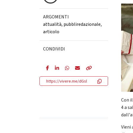
ARGOMENTI
attualità
,
pubbliredazionale
,
articolo
CONDIVIDI
https://vivere.me/dGsl
Con i
4 a s
dall'a
Vieni 