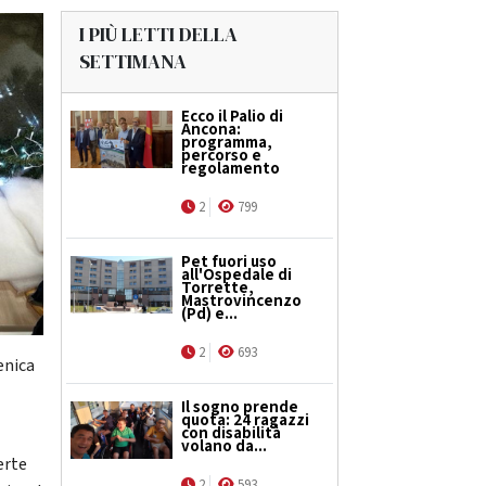
I PIÙ LETTI DELLA
SETTIMANA
Ecco il Palio di
Ancona:
programma,
percorso e
regolamento
2
799
Pet fuori uso
all'Ospedale di
Torrette,
Mastrovincenzo
(Pd) e...
2
693
enica
Il sogno prende
quota: 24 ragazzi
con disabilità
volano da...
erte
2
593