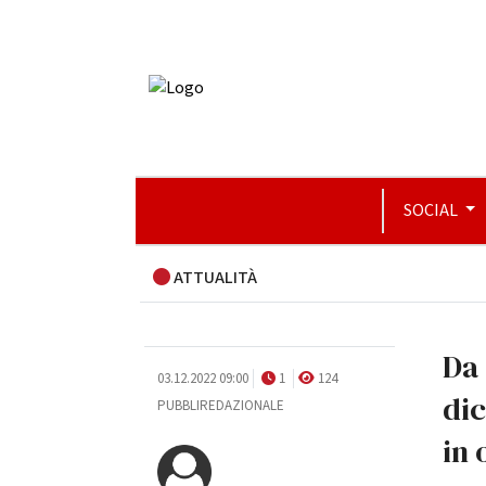
SOCIAL
ATTUALITÀ
Da 
03.12.2022 09:00
1
124
di
PUBBLIREDAZIONALE
in 