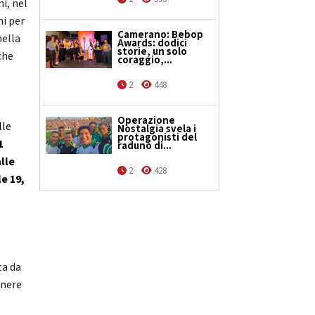
i, nel
ni per
Camerano: Bebop
nella
Awards: dodici
storie, un solo
che
coraggio,...
2
448
Operazione
lle
Nostalgia svela i
protagonisti del
1
raduno di...
alle
2
428
le 19,
ta da
enere