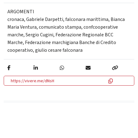
ARGOMENTI
cronaca
,
Gabriele Darpetti
,
falconara marittima
,
Bianca
Maria Ventura
,
comunicato stampa
,
confcooperative
marche
,
Sergio Cugini
,
Federazione Regionale BCC
Marche
,
Federazione marchigiana Banche di Credito
cooperativo
,
giulio cesare falconara
https://vivere.me/dNsH