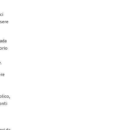
ci
ssere
pada
torio
.
ere
blico,
onti