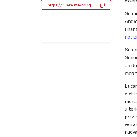
esser
https://vivere.me/dN4q
Si ri
Andre
finan
notiz
Si ri
Simon
a rid
modif
La ca
eletto
merca
ulter
prezi
verrà
nuova