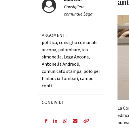
ant
Consigliere
comunale Lega
ARGOMENTI
politica
,
consiglio comunale
ancona
,
palombare
,
ida
simonella
,
Lega Ancona
,
Antonella Andreoli
,
comunicato stampa
,
polo per
l'infanzia Tombari
,
campo
conti
CONDIVIDI
La Co
edifi
nuova