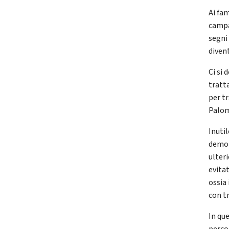
Ai fa
campa
segni
divent
Ci si
tratta
per t
Palom
Inutil
demol
ulter
evitat
ossia
con t
In que