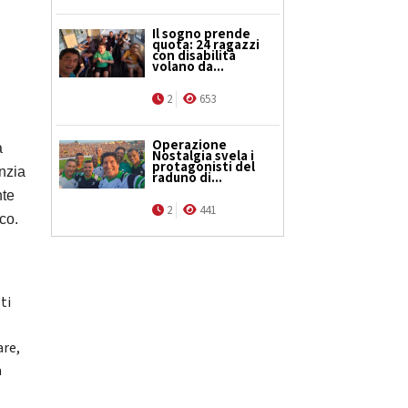
Il sogno prende
a
quota: 24 ragazzi
con disabilità
volano da...
2
653
Operazione
a
Nostalgia svela i
protagonisti del
anzia
raduno di...
nte
2
441
co.
l
ti
are,
a