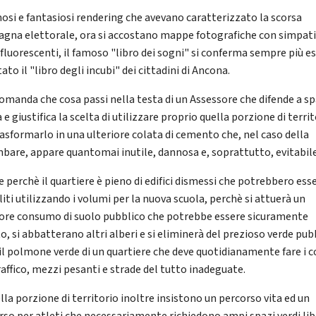
mosi e fantasiosi rendering che avevano caratterizzato la scorsa
gna elettorale, ora si accostano mappe fotografiche con simpati
 fluorescenti, il famoso "libro dei sogni" si conferma sempre più e
ato il "libro degli incubi" dei cittadini di Ancona.
 domanda che cosa passi nella testa di un Assessore che difende a s
 e giustifica la scelta di utilizzare proprio quella porzione di terri
rasformarlo in una ulteriore colata di cemento che, nel caso della
bare, appare quantomai inutile, dannosa e, soprattutto, evitabile
e perchè il quartiere è pieno di edifici dismessi che potrebbero ess
iti utilizzando i volumi per la nuova scuola, perchè si attuerà un
iore consumo di suolo pubblico che potrebbe essere sicuramente
o, si abbatterano altri alberi e si eliminerà del prezioso verde pub
 il polmone verde di un quartiere che deve quotidianamente fare i c
raffico, mezzi pesanti e strade del tutto inadeguate.
lla porzione di territorio inoltre insistono un percorso vita ed un