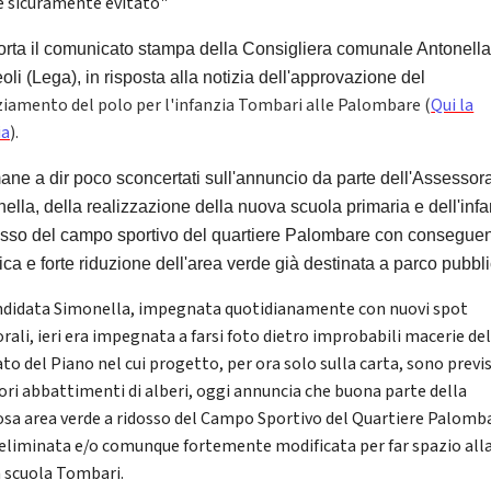
e sicuramente evitato"
porta il comunicato stampa della Consigliera comunale Antonell
oli (Lega), in risposta alla notizia dell'approvazione del
ziamento del polo per l'infanzia Tombari alle Palombare (
Qui la
ia
).
mane a dir poco sconcertati sull'annuncio da parte dell'Assessor
ella, della realizzazione della nuova scuola primaria e dell'inf
osso del campo sportivo del quartiere Palombare con consegue
ica e forte riduzione dell'area verde già destinata a parco pubbli
ndidata Simonella, impegnata quotidianamente con nuovi spot
rali, ieri era impegnata a farsi foto dietro improbabili macerie de
to del Piano nel cui progetto, per ora solo sulla carta, sono previs
iori abbattimenti di alberi, oggi annuncia che buona parte della
osa area verde a ridosso del Campo Sportivo del Quartiere Palomb
 eliminata e/o comunque fortemente modificata per far spazio all
 scuola Tombari.