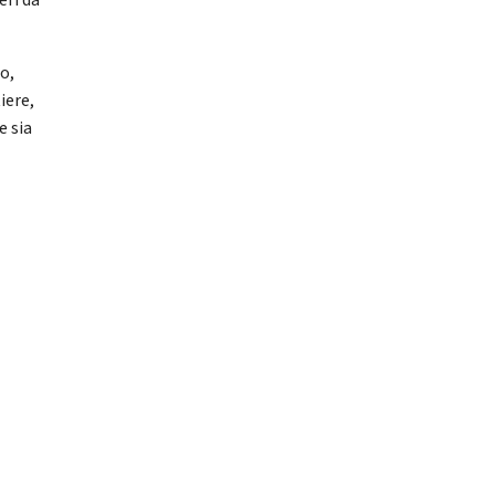
eri da
lo,
iere,
e sia