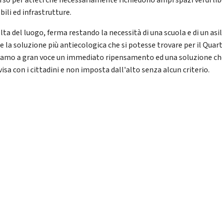
rso per atleti che necessariamente richiedono ampi spazi verdi lib
ili ed infrastrutture.
lta del luogo, ferma restando la necessità di una scuola e di un asi
e la soluzione più antiecologica che si potesse trovare per il Quart
iamo a gran voce un immediato ripensamento ed una soluzione ch
isa con i cittadini e non imposta dall'alto senza alcun criterio.