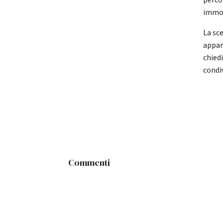
perco
immob
La sce
appar
chied
condiv
Commenti