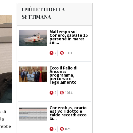
I PIÙ LETTI DELLA
SETTIMANA
Maltempo sul
Conero, salvate 15
persone in mare:
sei...
2
1301
Ecco il Palio di
Ancona:
programma,
percorso e
regolamento
2
1014
Conerobus, orario
estivo ridotto e
o di
caldo record: ecco
la...
la
trebbe
2
826