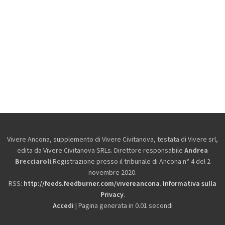
Vivere Ancona, supplemento di Vivere Civitanova, testata di Vivere srl,
edita da
Vivere Civitanova SRLs. Direttore responsabile
Andrea
Brecciaroli
.Registrazione presso il tribunale di Ancona n° 4 del 2
novembre 2020.
RSS:
http://feeds.feedburner.com/vivereancona
.
Informativa sulla
Privacy
.
Accedi
| Pagina generata in 0.01 secondi