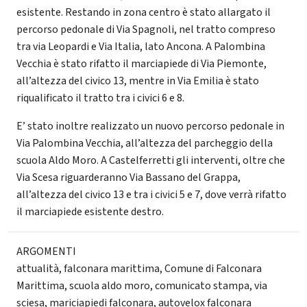
esistente. Restando in zona centro è stato allargato il
percorso pedonale di Via Spagnoli, nel tratto compreso
tra via Leopardi e Via Italia, lato Ancona. A Palombina
Vecchia è stato rifatto il marciapiede di Via Piemonte,
all’altezza del civico 13, mentre in Via Emilia è stato
riqualificato il tratto tra i civici 6 e 8.
E’ stato inoltre realizzato un nuovo percorso pedonale in
Via Palombina Vecchia, all’altezza del parcheggio della
scuola Aldo Moro. A Castelferretti gli interventi, oltre che
Via Scesa riguarderanno Via Bassano del Grappa,
all’altezza del civico 13 e tra i civici 5 e 7, dove verrà rifatto
il marciapiede esistente destro.
ARGOMENTI
attualità
,
falconara marittima
,
Comune di Falconara
Marittima
,
scuola aldo moro
,
comunicato stampa
,
via
sciesa
,
mariciapiedi falconara
,
autovelox falconara