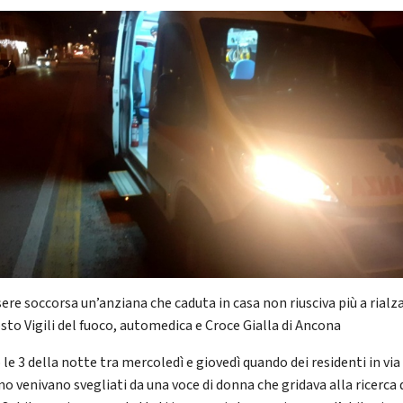
ere soccorsa un’anziana che caduta in casa non riusciva più a rialza
osto Vigili del fuoco, automedica e Croce Gialla di Ancona
le 3 della notte tra mercoledì e giovedì quando dei residenti in via
o venivano svegliati da una voce di donna che gridava alla ricerca 