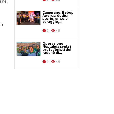
e nel
Camerano: Bebop
Awards: dodici
storie, un solo
coraggio,...
on
2
449
Operazione
Nostalgia svela i
protagonisti del
raduno di...
2
428