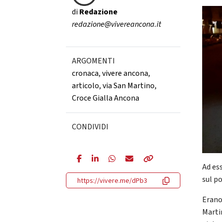
di
Redazione
redazione@vivereancona.it
ARGOMENTI
cronaca
,
vivere ancona
,
articolo
,
via San Martino
,
Croce Gialla Ancona
CONDIVIDI
Ad ess
sul p
https://vivere.me/dPb3
Erano 
Martin