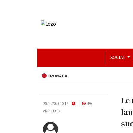
SOCIAL
CRONACA
Le 
26.01.2023 10:17
1
499
lan
ARTICOLO
su