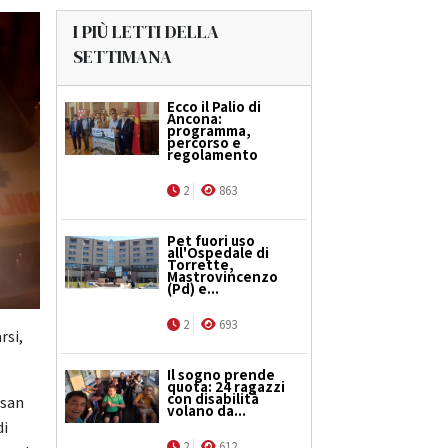
I PIÙ LETTI DELLA
SETTIMANA
Ecco il Palio di
Ancona:
programma,
percorso e
regolamento
2
863
Pet fuori uso
all'Ospedale di
Torrette,
Mastrovincenzo
(Pd) e...
2
693
rsi,
Il sogno prende
quota: 24 ragazzi
con disabilità
 san
volano da...
di
2
612