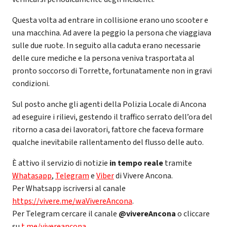
Questa volta ad entrare in collisione erano uno scooter e
una macchina. Ad avere la peggio la persona che viaggiava
sulle due ruote. In seguito alla caduta erano necessarie
delle cure mediche e la persona veniva trasportata al
pronto soccorso di Torrette, fortunatamente non in gravi
condizioni.
Sul posto anche gli agenti della Polizia Locale di Ancona
ad eseguire i rilievi, gestendo il traffico serrato dell’ora del
ritorno a casa dei lavoratori, fattore che faceva formare
qualche inevitabile rallentamento del flusso delle auto.
È attivo il servizio di notizie
in tempo reale
tramite
Whatasapp
,
Telegram
e
Viber
di Vivere Ancona.
Per Whatsapp iscriversi al canale
https://vivere.me/waVivereAncona
.
Per Telegram cercare il canale
@vivereAncona
o cliccare
su
t.me/vivereancona
.