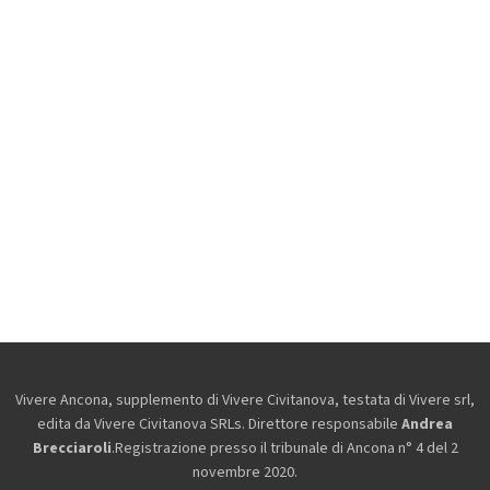
Vivere Ancona, supplemento di Vivere Civitanova, testata di Vivere srl,
edita da
Vivere Civitanova SRLs. Direttore responsabile
Andrea
Brecciaroli
.Registrazione presso il tribunale di Ancona n° 4 del 2
novembre 2020.