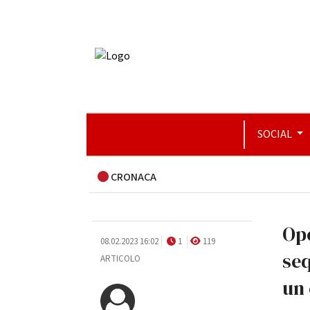
SOCIAL
CRONACA
Ope
08.02.2023 16:02
1
119
seq
ARTICOLO
un 