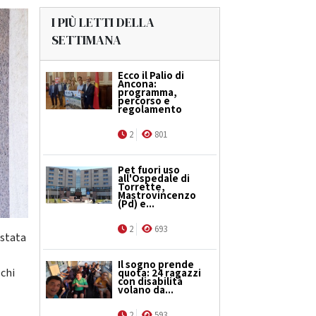
I PIÙ LETTI DELLA
SETTIMANA
Ecco il Palio di
Ancona:
programma,
percorso e
regolamento
2
801
Pet fuori uso
all'Ospedale di
Torrette,
Mastrovincenzo
(Pd) e...
2
693
 stata
Il sogno prende
schi
quota: 24 ragazzi
con disabilità
volano da...
2
593