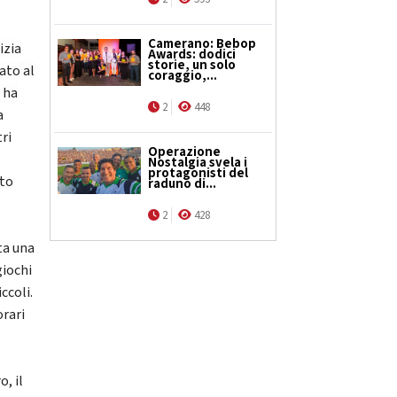
Camerano: Bebop
izia
Awards: dodici
storie, un solo
ato al
coraggio,...
e ha
2
448
a
tri
Operazione
Nostalgia svela i
protagonisti del
ato
raduno di...
2
428
ta una
giochi
ccoli.
orari
o, il