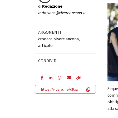
di
Redazione
redazione@vivereancona.it
ARGOMENTI
cronaca
,
vivere ancona
,
articolo
CONDIVIDI
Seques
https://vivere.me/dRxg
commi
obbli
alla s