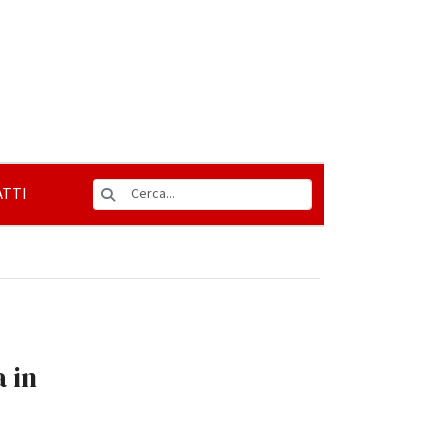
TTI
a in