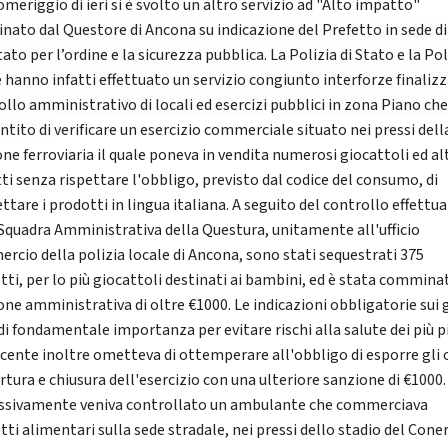
meriggio di ieri si è svolto un altro servizio ad "Alto impatto"
inato dal Questore di Ancona su indicazione del Prefetto in sede di
to per l’ordine e la sicurezza pubblica. La Polizia di Stato e la Pol
e hanno infatti effettuato un servizio congiunto interforze finalizz
ollo amministrativo di locali ed esercizi pubblici in zona Piano ch
ntito di
verificare un esercizio commerciale situato nei pressi dell
ne ferroviaria il quale poneva in vendita numerosi giocattoli ed al
ti senza rispettare l'obbligo, previsto dal codice del consumo, di
ttare i prodotti in lingua italiana. A seguito del controllo effettu
 Squadra Amministrativa della Questura, unitamente all'ufficio
rcio della polizia locale di Ancona, sono stati sequestrati 375
tti, per lo più giocattoli destinati ai bambini, ed è stata commina
one amministrativa di oltre €1000. Le indicazioni obbligatorie sui 
di fondamentale importanza per evitare rischi alla salute dei più pi
rcente inoltre ometteva di ottemperare all'obbligo di esporre gli 
rtura e chiusura dell'esercizio con una ulteriore sanzione di €1000.
ssivamente veniva controllato un ambulante che commerciava
ti alimentari sulla sede stradale, nei pressi dello stadio del Coner