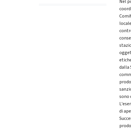
Nel po
coord
Comita
local
contr
conse
stazio
ogget
etiche
dalla
comme
prodo
sanzi
sono 
L'ese
di ape
Succe
prodot