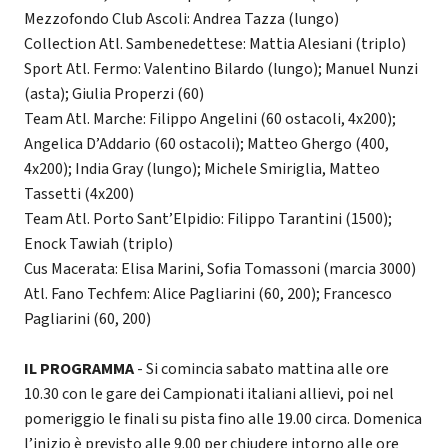
Mezzofondo Club Ascoli: Andrea Tazza (lungo)
Collection Atl. Sambenedettese: Mattia Alesiani (triplo)
Sport Atl. Fermo: Valentino Bilardo (lungo); Manuel Nunzi
(asta); Giulia Properzi (60)
Team Atl. Marche: Filippo Angelini (60 ostacoli, 4x200);
Angelica D’Addario (60 ostacoli); Matteo Ghergo (400,
4x200); India Gray (lungo); Michele Smiriglia, Matteo
Tassetti (4x200)
Team Atl. Porto Sant’Elpidio: Filippo Tarantini (1500);
Enock Tawiah (triplo)
Cus Macerata: Elisa Marini, Sofia Tomassoni (marcia 3000)
Atl. Fano Techfem: Alice Pagliarini (60, 200); Francesco
Pagliarini (60, 200)
IL PROGRAMMA
- Si comincia sabato mattina alle ore
10.30 con le gare dei Campionati italiani allievi, poi nel
pomeriggio le finali su pista fino alle 19.00 circa. Domenica
l’inizio è previsto alle 9.00 per chiudere intorno alle ore