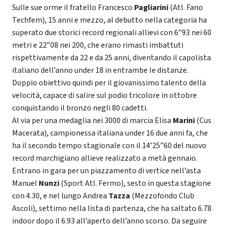
Sulle sue orme il fratello Francesco
Pagliarini
(Atl. Fano
Techfem), 15 anni e mezzo, al debutto nella categoria ha
superato due storici record regionali allievi con 6”93 nei 60
metri e 22”08 nei 200, che erano rimasti imbattuti
rispettivamente da 22 e da 25 anni, diventando il capolista
italiano dell’anno under 18 in entrambe le distanze.
Doppio obiettivo quindi per il giovanissimo talento della
velocità, capace di salire sul podio tricolore in ottobre
conquistando il bronzo negli 80 cadetti.
Al via per una medaglia nei 3000 di marcia Elisa
Marini
(Cus
Macerata), campionessa italiana under 16 due anni fa, che
ha il secondo tempo stagionale con il 14’25”60 del nuovo
record marchigiano allieve realizzato a metà gennaio.
Entrano in gara per un piazzamento di vertice nell’asta
Manuel
Nunzi
(Sport Atl. Fermo), sesto in questa stagione
con 4.30, e nel lungo Andrea
Tazza
(Mezzofondo Club
Ascoli), settimo nella lista di partenza, che ha saltato 6.78
indoor dopo il 6.93 all’aperto dell’anno scorso. Da seguire