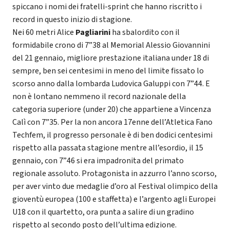
spiccano i nomi dei fratelli-sprint che hanno riscritto i
record in questo inizio di stagione.
Nei 60 metri Alice
Pagliarini
ha sbalordito con il
formidabile crono di 7”38 al Memorial Alessio Giovannini
del 21 gennaio, migliore prestazione italiana under 18 di
sempre, ben sei centesimi in meno del limite fissato lo
scorso anno dalla lombarda Ludovica Galuppi con 7”44. E
non è lontano nemmeno il record nazionale della
categoria superiore (under 20) che appartiene a Vincenza
Calì con 7”35. Per la non ancora 17enne dell’Atletica Fano
Techfem, il progresso personale è di ben dodici centesimi
rispetto alla passata stagione mentre all’esordio, il 15
gennaio, con 7”46 si era impadronita del primato
regionale assoluto. Protagonista in azzurro l’anno scorso,
per aver vinto due medaglie d’oro al Festival olimpico della
gioventù europea (100 e staffetta) e l’argento agli Europei
U18 con il quartetto, ora punta a salire di un gradino
rispetto al secondo posto dell’ultima edizione.