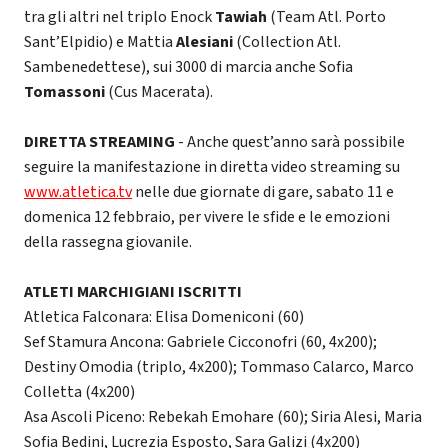
tra gli altri nel triplo Enock
Tawiah
(Team Atl. Porto
Sant’Elpidio) e Mattia
Alesiani
(Collection Atl.
Sambenedettese), sui 3000 di marcia anche Sofia
Tomassoni
(Cus Macerata).
DIRETTA STREAMING
- Anche quest’anno sarà possibile
seguire la manifestazione in diretta video streaming su
www.atletica.tv
nelle due giornate di gare, sabato 11 e
domenica 12 febbraio, per vivere le sfide e le emozioni
della rassegna giovanile.
ATLETI MARCHIGIANI ISCRITTI
Atletica Falconara: Elisa Domeniconi (60)
Sef Stamura Ancona: Gabriele Cicconofri (60, 4x200);
Destiny Omodia (triplo, 4x200); Tommaso Calarco, Marco
Colletta (4x200)
Asa Ascoli Piceno: Rebekah Emohare (60); Siria Alesi, Maria
Sofia Bedini, Lucrezia Esposto, Sara Galizi (4x200)