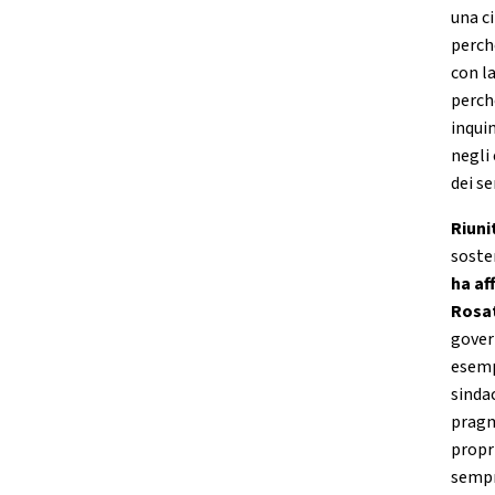
una ci
perché
con la
perch
inqui
negli 
dei se
Riuni
soste
ha af
Rosa
gover
esemp
sinda
pragm
propr
sempr