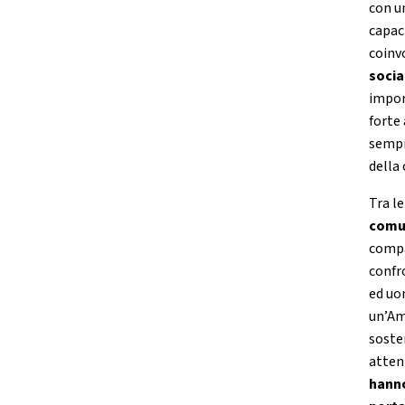
con u
capaci
coinv
socia
impor
forte
sempr
della 
Tra le
comun
compa
confr
ed uo
un’Am
soste
atten
hann