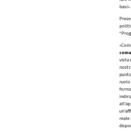
basi».
Prese
polit
“Prog
«Come
comun
vista
nostr
punto
ruolo
formaz
indiri
all’a
un’af
reale
dispon