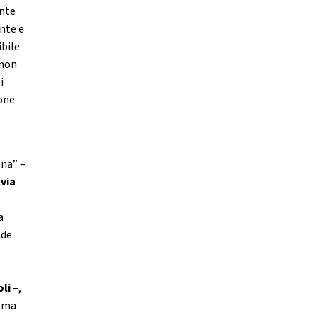
ente
ante e
ibile
 non
i
ione
ona” –
lvia
a
nde
oli
–,
, ma