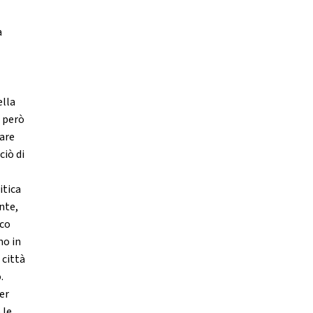
a
ella
o però
lare
ciò di
itica
nte,
ico
mo in
 città
.
er
 le