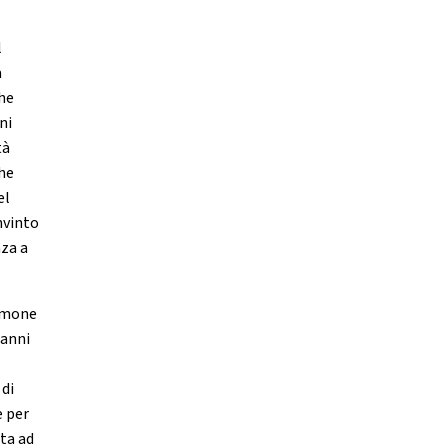
l
a
che
ni
tà
che
el
nvinto
nza a
timone
 anni
 di
e per
nta ad