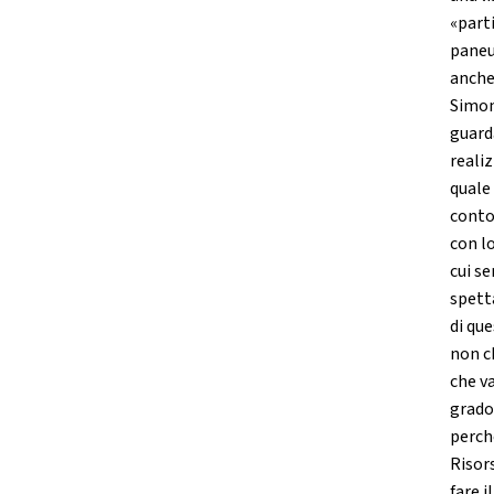
«parti
paneu
anche 
Simo
guard
realiz
quale 
conto 
con lo
cui se
spett
di qu
non ch
che v
grado
perch
Risor
fare 