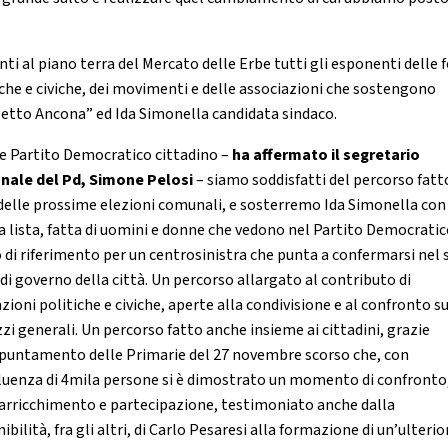
nti al piano terra del Mercato delle Erbe tutti gli esponenti delle 
iche e civiche, dei movimenti e delle associazioni che sostengono
etto Ancona” ed Ida Simonella candidata sindaco.
 Partito Democratico cittadino –
ha affermato il segretario
ale del Pd, Simone Pelosi
– siamo soddisfatti del percorso fatt
 delle prossime elezioni comunali, e sosterremo Ida Simonella con
a lista, fatta di uomini e donne che vedono nel Partito Democratic
 di riferimento per un centrosinistra che punta a confermarsi nel 
 di governo della città. Un percorso allargato al contributo di
ioni politiche e civiche, aperte alla condivisione e al confronto su
zzi generali. Un percorso fatto anche insieme ai cittadini, grazie
ppuntamento delle Primarie del 27 novembre scorso che, con
fluenza di 4mila persone si è dimostrato un momento di confronto,
 arricchimento e partecipazione, testimoniato anche dalla
ibilità, fra gli altri, di Carlo Pesaresi alla formazione di un’ulterio