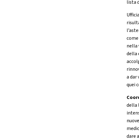
lista 
Uffici
risult
l’ast
come 
nella 
della
accol
rinno
a dar
quei 
Coord
della
inten
nuove
medio
dare 