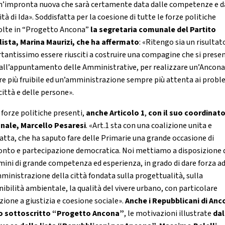
n’impronta nuova che sarà certamente data dalle competenze e d
tà di Ida». Soddisfatta per la coesione di tutte le forze politiche
olte in “Progetto Ancona”
la segretaria comunale del Partito
lista, Marina Maurizi, che ha affermato
: «Ritengo sia un risultat
tantissimo essere riusciti a costruire una compagine che si prese
 all’appuntamento delle Amministrative, per realizzare un’Ancon
e più fruibile ed un’amministrazione sempre più attenta ai probl
città e delle persone».
 forze politiche presenti,
anche Articolo 1
,
con il suo coordinat
ale, Marcello Pesaresi
. «Art.1 sta con una coalizione unita e
tta, che ha saputo fare delle Primarie una grande occasione di
onto e partecipazione democratica. Noi mettiamo a disposizione
mini di grande competenza ed esperienza, in grado di dare forza a
ministrazione della città fondata sulla progettualità, sulla
nibilità ambientale, la qualità del vivere urbano, con particolare
zione a giustizia e coesione sociale».
Anche i Repubblicani di An
o sottoscritto “Progetto Ancona”
, le motivazioni illustrate
dal