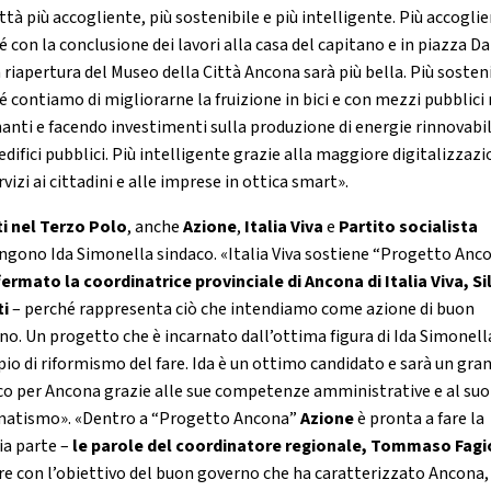
ttà più accogliente, più sostenibile e più intelligente. Più accogli
 con la conclusione dei lavori alla casa del capitano e in piazza D
 riapertura del Museo della Città Ancona sarà più bella. Più sosten
é contiamo di migliorarne la fruizione in bici e con mezzi pubblici
nanti e facendo investimenti sulla produzione di energie rinnovabil
edifici pubblici. Più intelligente grazie alla maggiore digitalizzaz
rvizi ai cittadini e alle imprese in ottica smart».
ti nel Terzo Polo
, anche
Azione
,
Italia Viva
e
Partito socialista
ngono Ida Simonella sindaco. «Italia Viva sostiene “Progetto Anc
fermato la coordinatrice provinciale di Ancona di Italia Viva, Si
ti
– perché rappresenta ciò che intendiamo come azione di buon
no. Un progetto che è incarnato dall’ottima figura di Ida Simonell
io di riformismo del fare. Ida è un ottimo candidato e sarà un gra
co per Ancona grazie alle sue competenze amministrative e al suo
atismo». «Dentro a “Progetto Ancona”
Azione
è pronta a fare la
ia parte –
le parole del coordinatore regionale, Tommaso Fagi
e con l’obiettivo del buon governo che ha caratterizzato Ancona