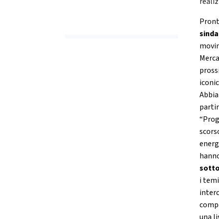
realiz
Pront
sind
movim
Merca
pross
iconic
Abbia
parti
“Prog
scors
energ
hanno
sotto
i tem
inter
compe
una li