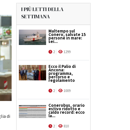
I PIÙ LETTI DELLA
SETTIMANA
Maltempo sul
Conero, salvate 15
persone in mare:
sei...
2
1299
Ecco il Palio di
Ancona:
programma,
percorso e
regolamento
2
1009
Conerobus, orario
estivo ridotto e
caldo record: ecco
la...
lia di
2
810