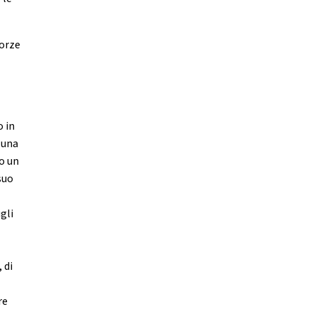
forze
o in
 una
o un
suo
gli
 di
re