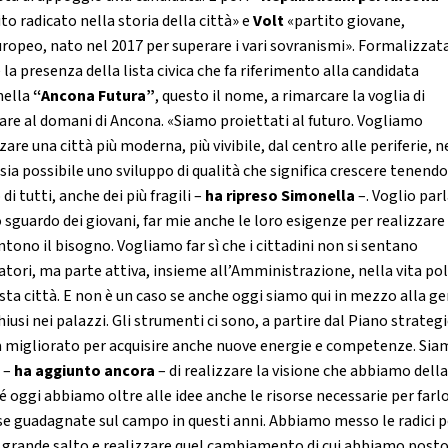
to radicato nella storia della città» e
Volt
«partito giovane,
ropeo, nato nel 2017 per superare i vari sovranismi». Formalizzat
la presenza della lista civica che fa riferimento alla candidata
nella
“Ancona Futura”
, questo il nome,
a rimarcare la voglia di
are al domani di Ancona. «Siamo proiettati al futuro. Vogliamo
zare una città più moderna, più vivibile, dal centro alle periferie, n
sia possibile uno sviluppo di qualità che significa crescere tenend
di tutti, anche dei più fragili –
ha ripreso Simonella
–. Voglio par
 sguardo dei giovani, far mie anche le loro esigenze per realizzare 
ntono il bisogno. Vogliamo far sì che i cittadini non si sentano
atori, ma parte attiva, insieme all’Amministrazione, nella vita pol
esta città. E non è un caso se anche oggi siamo qui in mezzo alla ge
iusi nei palazzi. Gli strumenti ci sono, a partire dal Piano strateg
a migliorato per acquisire anche nuove energie e competenze. Sia
 –
ha aggiunto ancora
– di realizzare la visione che abbiamo della
é oggi abbiamo oltre alle idee anche le risorse necessarie per farlo
se guadagnate sul campo in questi anni. Abbiamo messo le radici p
il grande salto e realizzare quel cambiamento di cui abbiamo posto