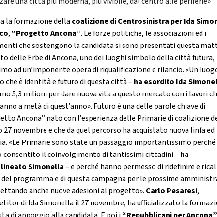
zare una città più moderna, più vivibile, dal centro alle periferie»
a la formazione della
coalizione di Centrosinistra per Ida Simo
aco
,
“Progetto Ancona”
. Le forze politiche, le associazioni ed i
enti che sostengono la candidata si sono presentati questa matt
to delle Erbe di Ancona, uno dei luoghi simbolo della città futura,
imo ad un’imponente opera di riqualificazione e rilancio. «Un luog
o che è identità e futuro di questa città –
ha esordito Ida Simone
mo 5,3 milioni per dare nuova vita a questo mercato con i lavori c
ranno a metà di quest’anno». Futuro è una delle parole chiave di
etto Ancona” nato con l’esperienza delle Primarie di coalizione d
o 27 novembre e che da quel percorso ha acquistato nuova linfa ed
ia. «Le Primarie sono state un passaggio importantissimo perché
 consentito il coinvolgimento di tantissimi cittadini –
ha
lineato Simonella
– e perché hanno permesso di ridefinire e rical
i del programma e di questa campagna per le prossime amministra
cettando anche nuove adesioni al progetto».
Carlo Pesaresi
,
titor di Ida Simonella il 27 novembre, ha ufficializzato la formazi
sta di appoggio alla candidata. E poi i
“Repubblicani per Ancona