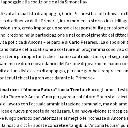
di appoggio alla coalizione e a Ida Simonella».
alizzata la sua lista di appoggio, Carlo Pesaresi ha sottolineato: «I
ato di affluenza delle Primarie, in un momento storico in cui dilag
ensionismo, credo imponga un senso di responsabilità per coloro 
noi credono nella partecipazione e nel coinvolgimento dei cittadi
vita politica di Ancona – le parole di Carlo Pesaresi. . La disponibili
 candidata e della coalizione a costruire un programma condiviso 
ga i temi più importanti che ci hanno contraddistinto, nel segno d
vamento e di un nuovo slancio dell’azione di governo mi hanno co
 vita ad una lista civica di appoggio, per dare gambe e rappresenta
contenuti chiesti a gran voce durante le Primarie».
inatrice
di
“Ancona Futura”
Lucia Trenta
. «Raccogliamo il tes
 lista “Ancora X Ancona” ma per guardare al futuro. Sono stati dieci
si di lavoro con l’attuale amministrazione comunale, ma abbiamo
 idee e nuove proposte da realizzare. Una nuova visione strategica
 e lungo periodo per valorizzare al meglio le ricchezze di Ancona 
alla nostra città risposte concrete e tangibili. “Ancona Futura” pu