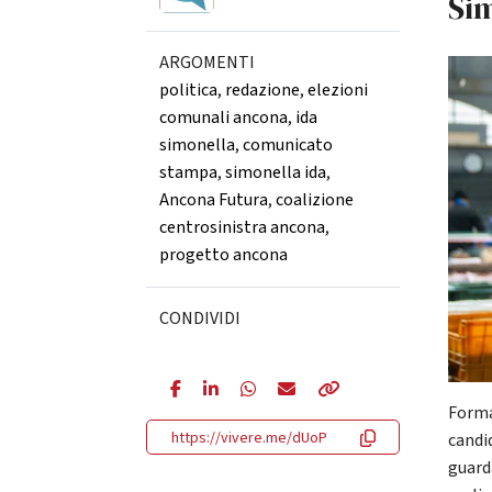
Si
ARGOMENTI
politica
,
redazione
,
elezioni
comunali ancona
,
ida
simonella
,
comunicato
stampa
,
simonella ida
,
Ancona Futura
,
coalizione
centrosinistra ancona
,
progetto ancona
CONDIVIDI
Forma
https://vivere.me/dUoP
candi
guard