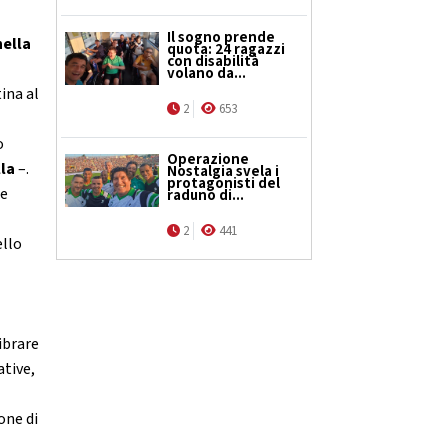
Il sogno prende
nella
quota: 24 ragazzi
con disabilità
volano da...
ina al
2
653
o
Operazione
lla
–.
Nostalgia svela i
protagonisti del
he
raduno di...
2
441
ello
ibrare
tive,
one di
”