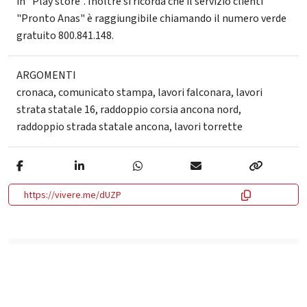
in “Play store”. Inoltre si ricorda che il servizio clienti
"Pronto Anas" è raggiungibile chiamando il numero verde
gratuito 800.841.148.
ARGOMENTI
cronaca
,
comunicato stampa
,
lavori falconara
,
lavori
strata statale 16
,
raddoppio corsia ancona nord
,
raddoppio strada statale ancona
,
lavori torrette
https://vivere.me/dUZP