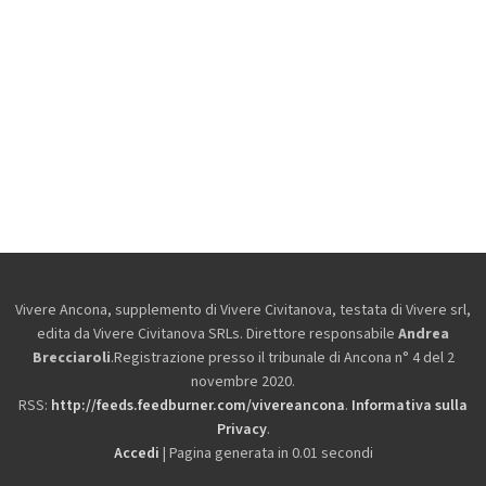
Vivere Ancona, supplemento di Vivere Civitanova, testata di Vivere srl,
edita da
Vivere Civitanova SRLs. Direttore responsabile
Andrea
Brecciaroli
.Registrazione presso il tribunale di Ancona n° 4 del 2
novembre 2020.
RSS:
http://feeds.feedburner.com/vivereancona
.
Informativa sulla
Privacy
.
Accedi
| Pagina generata in 0.01 secondi