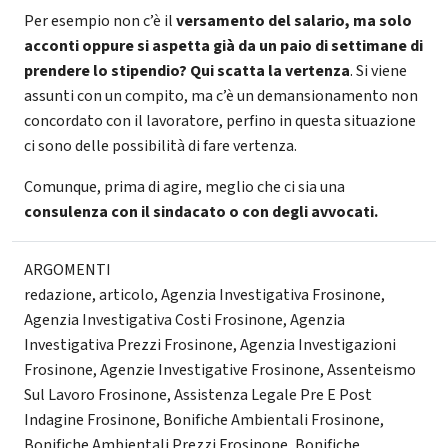
Per esempio non c’è il
versamento del salario, ma solo
acconti oppure si aspetta già da un paio di settimane di
prendere lo stipendio? Qui scatta la vertenza
. Si viene
assunti con un compito, ma c’è un demansionamento non
concordato con il lavoratore, perfino in questa situazione
ci sono delle possibilità di fare vertenza.
Comunque, prima di agire, meglio che ci sia una
consulenza con il sindacato o con degli avvocati.
ARGOMENTI
redazione
,
articolo
,
Agenzia Investigativa Frosinone
,
Agenzia Investigativa Costi Frosinone
,
Agenzia
Investigativa Prezzi Frosinone
,
Agenzia Investigazioni
Frosinone
,
Agenzie Investigative Frosinone
,
Assenteismo
Sul Lavoro Frosinone
,
Assistenza Legale Pre E Post
Indagine Frosinone
,
Bonifiche Ambientali Frosinone
,
Bonifiche Ambientali Prezzi Frosinone
,
Bonifiche