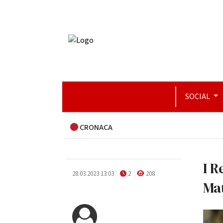
SOCIAL
CRONACA
I R
28.03.2023 13:03
2
208
Mat