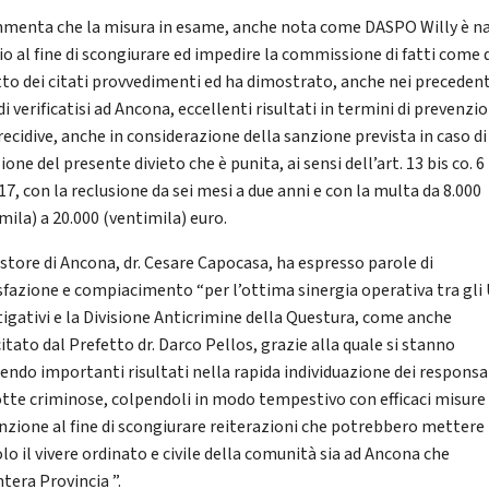
mmenta che la misura in esame, anche nota come DASPO Willy è n
io al fine di scongiurare ed impedire la commissione di fatti come q
to dei citati provvedimenti ed ha dimostrato, anche nei precedent
i verificatisi ad Ancona, eccellenti risultati in termini di prevenzi
recidive, anche in considerazione della sanzione prevista in caso di
ione del presente divieto che è punita, ai sensi dell’art. 13 bis co. 6 
7, con la reclusione da sei mesi a due anni e con la multa da 8.000
mila) a 20.000 (ventimila) euro.
estore di Ancona, dr. Cesare Capocasa, ha espresso parole di
sfazione e compiacimento “per l’ottima sinergia operativa tra gli U
tigativi e la Divisione Anticrimine della Questura, come anche
itato dal Prefetto dr. Darco Pellos, grazie alla quale si stanno
endo importanti risultati nella rapida individuazione dei responsab
tte criminose, colpendoli in modo tempestivo con efficaci misure 
nzione al fine di scongiurare reiterazioni che potrebbero mettere 
lo il vivere ordinato e civile della comunità sia ad Ancona che
ntera Provincia ”.