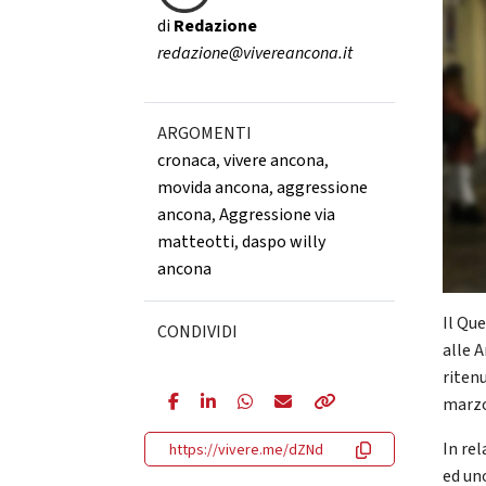
di
Redazione
redazione@vivereancona.it
ARGOMENTI
cronaca
,
vivere ancona
,
movida ancona
,
aggressione
ancona
,
Aggressione via
matteotti
,
daspo willy
ancona
Il Que
CONDIVIDI
alle 
ritenu
marzo,
In rel
https://vivere.me/dZNd
ed uno