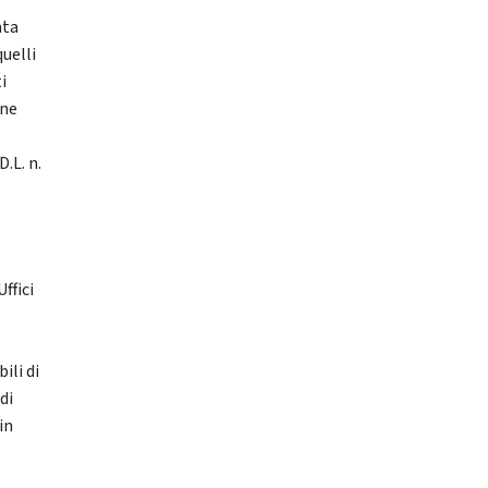
ata
uelli
i
one
D.L. n.
ffici
ili di
di
in