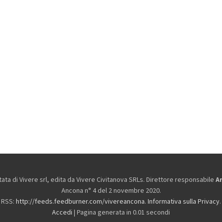
ta di Vivere srl, edita da
Vivere Civitanova SRLs. Direttore responsabile
A
Ancona n° 4 del 2 novembre 2020.
RSS:
http://feeds.feedburner.com/vivereancona
.
Informativa sulla Privacy
.
Accedi
| Pagina generata in 0.01 secondi