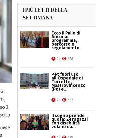
I PIÙ LETTI DELLA
SETTIMANA
Ecco il Palio di
Ancona:
programma,
percorso e
regolamento
2
888
Pet fuori uso
all'Ospedale di
Torrette,
Mastrovincenzo
(Pd) e...
sso
ti,
2
697
rso 3
iscito
Il sogno prende
quota: 24 ragazzi
con disabilità
volano da...
anese
da
2
615