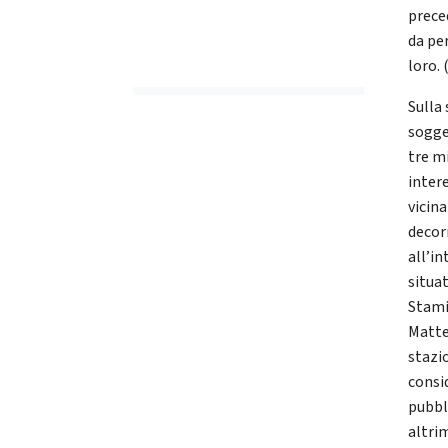
preced
da pe
loro. 
Sulla 
sogge
tre mi
inter
vicina
decor
all’in
situat
Stamir
Matte
stazi
consi
pubbl
altri