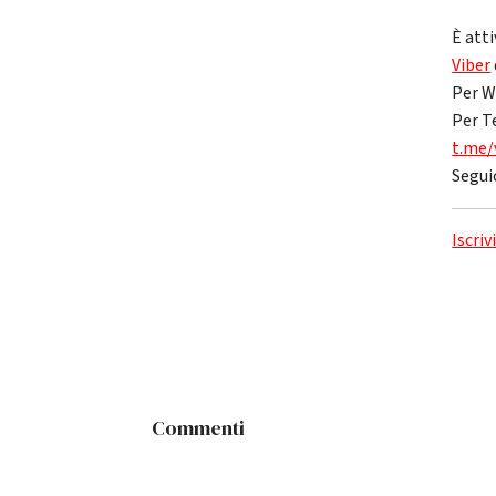
È atti
Viber
Per W
Per T
t.me/
Segui
Iscriv
Commenti