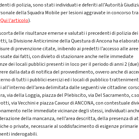
enti di polizia, sono stati individuati e deferiti all’Autorità Giudizi
rsonale della Squadra Mobile per lesioni aggravate in concorso tra 
(
Qui l'articolo
).
scorta delle risultanze emerse e valutati i precedenti di polizia dei
tti, la Divisione Anticrimine della Questura di Ancona ha elaborat
sure di prevenzione citate, inibendo ai predetti l’accesso alle aree
essate dai fatti, con divieto di stazionare anche nelle immediate
nze dei locali pubblici presenti in loco per il periodo di anni 2 (due)
rere dalla data di notifica del provvedimento, ovvero anche di acc
terno di tutti i pubblici esercizi ed i locali di pubblico tratteniment
i all’interno dell’area delimitata dalle seguenti vie cittadine: cors
a, via della Loggia, piazza del Plebiscito, via Del Sacramento, c.s
otti, via Vecchini e piazza Cavour di ANCONA, con contestuale divi
onamento nelle immediate vicinanze degli stessi, individuati anche
derazione della mancanza, nell’area descritta, della presenza di at
iche o private, necessarie al soddisfacimento di esigenze primarie
menti inderogabili.