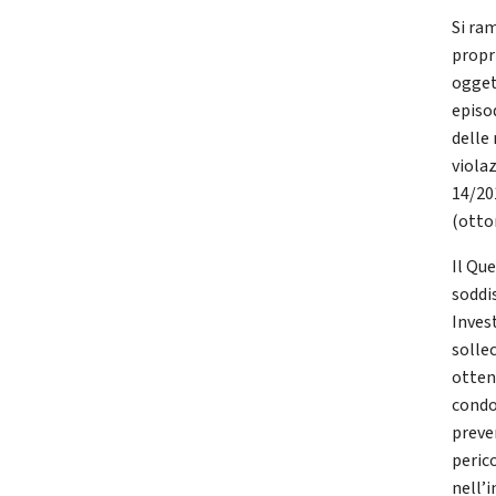
Si ra
propr
ogget
episod
delle 
violaz
14/201
(otto
Il Qu
soddi
Inves
sollec
otten
condo
preve
perico
nell’i