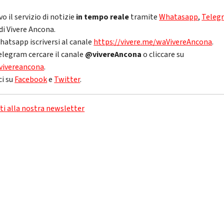
vo il servizio di notizie
in tempo reale
tramite
Whatasapp
,
Teleg
di Vivere Ancona.
hatsapp iscriversi al canale
https://vivere.me/waVivereAncona
.
elegram cercare il canale
@vivereAncona
o cliccare su
vivereancona
.
ci su
Facebook
e
Twitter
.
iti alla nostra newsletter