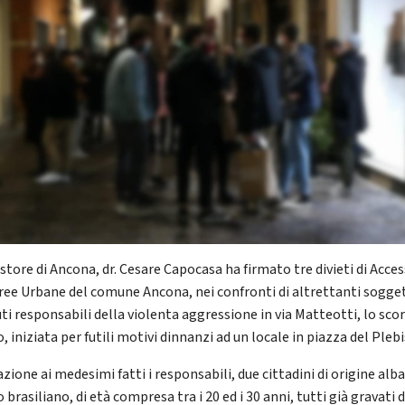
store di Ancona, dr. Cesare Capocasa ha firmato tre divieti di Acce
Aree Urbane del comune Ancona, nei confronti di altrettanti sogget
ti responsabili della violenta aggressione in via Matteotti, lo sco
 iniziata per futili motivi dinnanzi ad un locale in piazza del Pleb
azione ai medesimi fatti i responsabili, due cittadini di origine alb
 brasiliano, di età compresa tra i 20 ed i 30 anni, tutti già gravati 