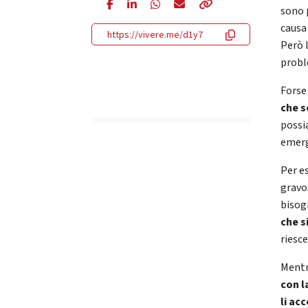
sono 
causa 
https://vivere.me/d1y7
Però l
probl
Forse
che 
possia
emerg
Per e
gravo
bisog
che s
riesce
Mentr
con l
li ac