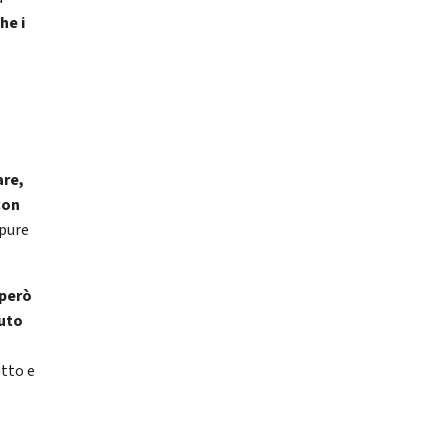
he i
l
are,
con
ppure
 però
vuto
etto e