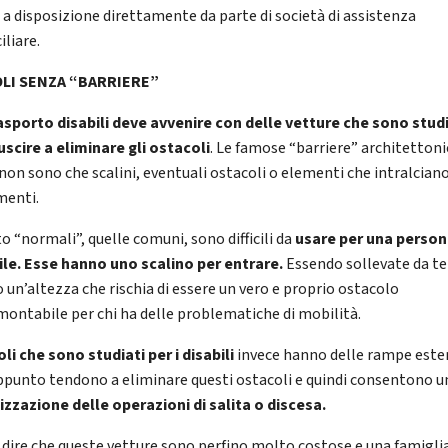
 a disposizione direttamente da parte di società di assistenza
iliare.
OLI SENZA “BARRIERE”
asporto disabili deve avvenire con delle vetture che sono stud
iuscire a eliminare gli ostacoli
. Le famose “barriere” architettoni
 non sono che scalini, eventuali ostacoli o elementi che intralciano
enti.
o “normali”, quelle comuni, sono difficili da
usare per una perso
ile. Esse hanno uno scalino per entrare.
Essendo sollevate da te
 un’altezza che rischia di essere un vero e proprio ostacolo
montabile per chi ha delle problematiche di mobilità.
oli che sono studiati per i disabili
invece hanno delle rampe esten
ppunto tendono a eliminare questi ostacoli e quindi consentono u
izzazione delle operazioni di salita o discesa.
a dire che queste vetture sono perfino molto costose e una famigli