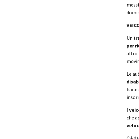
messi
domic
VEIC
Un
tr
per r
altro
movim
Le aut
disab
hanno
insor
I
veic
che a
veloc
C’è d