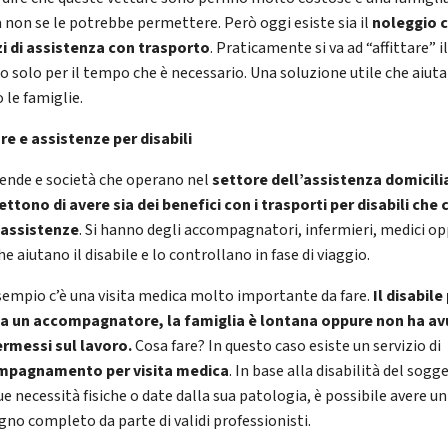
 non se le potrebbe permettere. Però oggi esiste sia il
noleggio c
zi di assistenza con trasporto
. Praticamente si va ad “affittare” i
lo solo per il tempo che è necessario. Una soluzione utile che aiuta
 le famiglie.
re e assistenze per disabili
iende e società che operano nel
settore dell’assistenza domicili
ttono di avere sia dei benefici con i trasporti per disabili che 
 assistenze
. Si hanno degli accompagnatori, infermieri, medici o
e aiutano il disabile e lo controllano in fase di viaggio.
sempio c’è una visita medica molto importante da fare.
Il disabile
a un accompagnatore, la famiglia è lontana oppure non ha a
ermessi sul lavoro.
Cosa fare? In questo caso esiste un servizio di
mpagnamento per visita medica
. In base alla disabilità del sogg
ue necessità fisiche o date dalla sua patologia, è possibile avere un
gno completo da parte di validi professionisti.