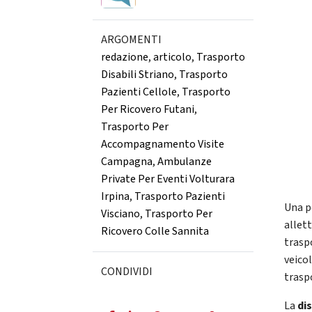
ARGOMENTI
redazione
,
articolo
,
Trasporto
Disabili Striano
,
Trasporto
Pazienti Cellole
,
Trasporto
Per Ricovero Futani
,
Trasporto Per
Accompagnamento Visite
Campagna
,
Ambulanze
Private Per Eventi Volturara
Irpina
,
Trasporto Pazienti
Una p
Visciano
,
Trasporto Per
allet
Ricovero Colle Sannita
trasp
veicol
CONDIVIDI
trasp
La
dis