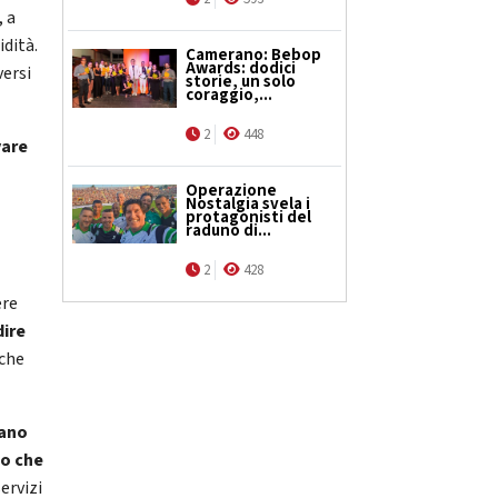
, a
idità.
Camerano: Bebop
Awards: dodici
versi
storie, un solo
coraggio,...
2
448
vare
Operazione
Nostalgia svela i
protagonisti del
raduno di...
2
428
ere
dire
 che
tano
lo che
servizi