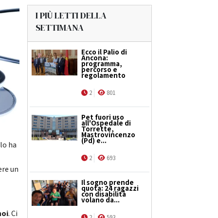
I PIÙ LETTI DELLA
SETTIMANA
Ecco il Palio di
Ancona:
programma,
percorso e
regolamento
2
801
Pet fuori uso
all'Ospedale di
Torrette,
Mastrovincenzo
(Pd) e...
lo ha
2
693
ere un
Il sogno prende
quota: 24 ragazzi
con disabilità
volano da...
noi
. Ci
2
593