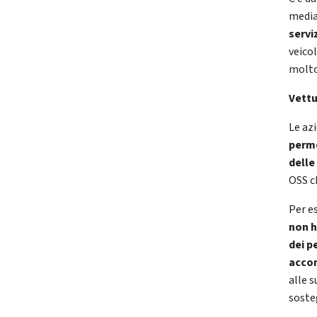
media
servi
veico
molto
Vettu
Le az
perme
delle
OSS ch
Per e
non h
dei p
acco
alle s
soste