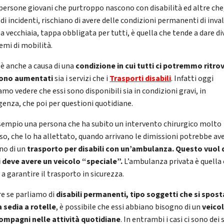
persone giovani che purtroppo nascono con disabilità ed altre che
di incidenti, rischiano di avere delle condizioni permanenti di inval
a vecchiaia, tappa obbligata per tutti, è quella che tende a dare di
emi di mobilità.
 è anche a causa di una
condizione in cui tutti ci potremmo ritro
sono aumentati
sia i servizi che i
Trasporti disabili
. Infatti oggi
mo vedere che essi sono disponibili sia in condizioni gravi, in
enza, che poi per questioni quotidiane.
sempio una persona che ha subito un intervento chirurgico molto
so, che lo ha allettato, quando arrivano le dimissioni potrebbe av
no di un
trasporto per disabili con un’ambulanza. Questo vuol 
i deve avere un veicolo “speciale”.
L’ambulanza privata è quella
 a garantire il trasporto in sicurezza.
e se parliamo di
disabili permanenti, tipo soggetti che si spos
a sedia a rotelle
, è possibile che essi abbiano bisogno di un
veico
compagni nelle attività quotidiane
. In entrambi i casi ci sono dei 