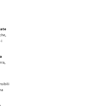
iate
che,
 i
na
rra,
sibili
na
a