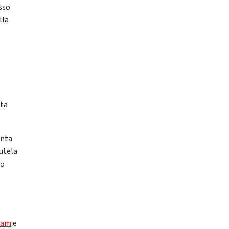
sso
lla
ata
enta
tutela
to
ram
e