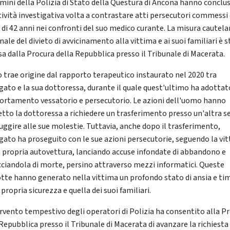
omini della Polizia di Stato della Questura di Ancona hanno conclu
tività investigativa volta a contrastare atti persecutori commessi
di 42 anni nei confronti del suo medico curante. La misura cautela
ale del divieto di avvicinamento alla vittima e ai suoi familiari è 
a dalla Procura della Repubblica presso il Tribunale di Macerata.
so trae origine dal rapporto terapeutico instaurato nel 2020 tra
agato e la sua dottoressa, durante il quale quest'ultimo ha adottat
rtamento vessatorio e persecutorio. Le azioni dell'uomo hanno
etto la dottoressa a richiedere un trasferimento presso un'altra s
fuggire alle sue molestie. Tuttavia, anche dopo il trasferimento,
agato ha proseguito con le sue azioni persecutorie, seguendo la vi
a propria autovettura, lanciando accuse infondate di abbandono e
ciandola di morte, persino attraverso mezzi informatici. Queste
tte hanno generato nella vittima un profondo stato di ansia e ti
 propria sicurezza e quella dei suoi familiari.
ervento tempestivo degli operatori di Polizia ha consentito alla P
Repubblica presso il Tribunale di Macerata di avanzare la richiesta 