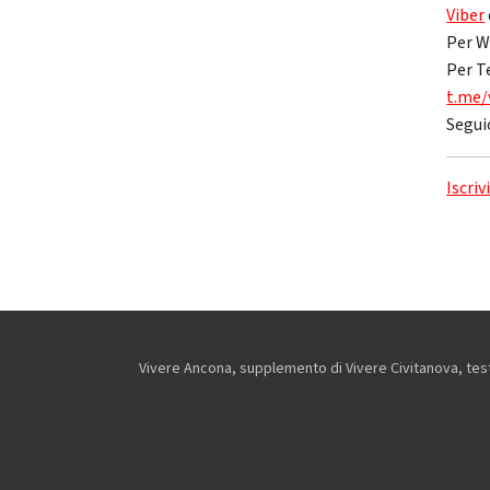
Viber
Per W
Per T
t.me/
Segui
Iscriv
Vivere Ancona, supplemento di Vivere Civitanova, testa