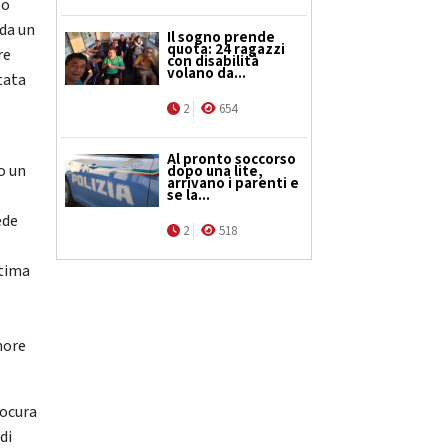
so
 da un
Il sogno prende
quota: 24 ragazzi
re
con disabilità
volano da...
stata
2
654
Al pronto soccorso
o un
dopo una lite,
arrivano i parenti e
se la...
ede
2
518
ttima
more
rocura
di