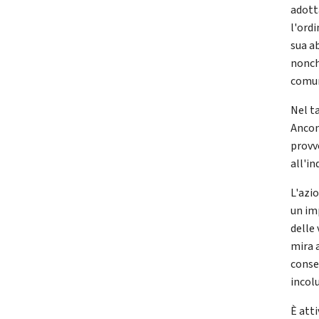
adott
l'ordi
sua a
nonché
comuni
Nel ta
Ancon
provv
all'in
L'azi
un im
delle
mira a
conse
incol
È atti