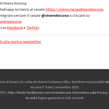
di Vivere Ancona.
hatsapp iscriversi al canale
https://vivere.me/waVivereAncona
.
elegram cercare il canale
@vivereAncona
o cliccare su
vivereancona
.
ci su
Facebook
e
Twitter
.
iti alla nostra newsletter
ta di Vivere srl, edita da
Vivere Civitanova SRLs. Direttore responsabile
A
Ancona n° 4 del 2 novembre 2020.
RSS:
http://feeds.feedburner.com/vivereancona
.
Informativa sulla Privacy
.
Accedi
| Pagina generata in 0.01 secondi