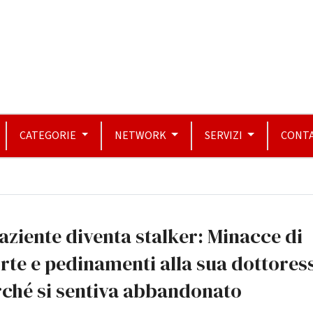
CATEGORIE
NETWORK
SERVIZI
CONTA
paziente diventa stalker: Minacce di
te e pedinamenti alla sua dottores
rché si sentiva abbandonato