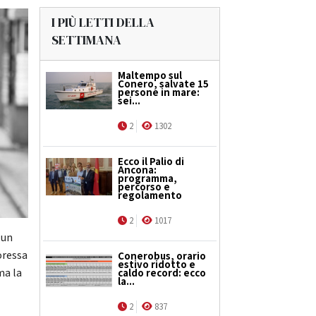
I PIÙ LETTI DELLA
SETTIMANA
Maltempo sul
Conero, salvate 15
persone in mare:
sei...
2
1302
Ecco il Palio di
Ancona:
programma,
percorso e
regolamento
2
1017
 un
oressa
Conerobus, orario
estivo ridotto e
ma la
caldo record: ecco
la...
2
837