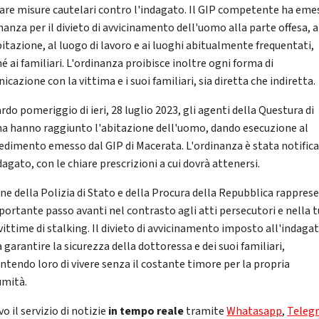
are misure cautelari contro l'indagato. Il GIP competente ha eme
nanza per il divieto di avvicinamento dell'uomo alla parte offesa, a
bitazione, al luogo di lavoro e ai luoghi abitualmente frequentati,
 ai familiari. L'ordinanza proibisce inoltre ogni forma di
cazione con la vittima e i suoi familiari, sia diretta che indiretta.
rdo pomeriggio di ieri, 28 luglio 2023, gli agenti della Questura di
a hanno raggiunto l'abitazione dell'uomo, dando esecuzione al
edimento emesso dal GIP di Macerata. L'ordinanza è stata notific
dagato, con le chiare prescrizioni a cui dovrà attenersi.
one della Polizia di Stato e della Procura della Repubblica rappres
portante passo avanti nel contrasto agli atti persecutori e nella 
 vittime di stalking. Il divieto di avvicinamento imposto all'indaga
 garantire la sicurezza della dottoressa e dei suoi familiari,
ntendo loro di vivere senza il costante timore per la propria
umità.
vo il servizio di notizie
in tempo reale
tramite
Whatasapp
,
Teleg