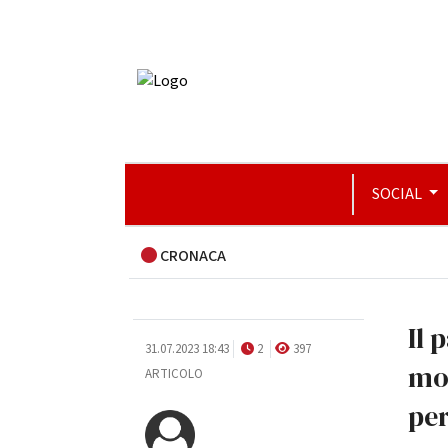
SOCIAL
CRONACA
Il 
31.07.2023 18:43
2
397
mor
ARTICOLO
pe