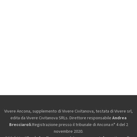
Vivere Ancona, supplemento di Vivere Civitanova, testata di Vivere srl,
edita da
Vivere Civitanova SRLs. Direttore responsabile
Andrea
Brecciaroli
.Registrazione presso il tribunale di Ancona n° 4 del 2
novembre 2020.