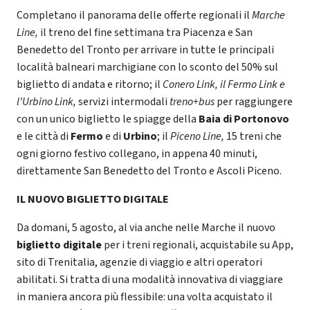
Completano il panorama delle offerte regionali il
Marche
Line,
il treno del fine settimana tra Piacenza e San
Benedetto del Tronto per arrivare in tutte le principali
località balneari marchigiane con lo sconto del 50% sul
biglietto di andata e ritorno; il
Conero Link, il Fermo Link e
l’Urbino Link,
servizi intermodali
treno+bus
per raggiungere
con un unico biglietto le spiagge della
Baia di Portonovo
e le città di
Fermo
e di
Urbino
;
il
Piceno Line,
15 treni che
ogni giorno festivo collegano, in appena 40 minuti,
direttamente San Benedetto del Tronto e Ascoli Piceno.
IL NUOVO BIGLIETTO DIGITALE
Da domani,
5 agosto, al via anche nelle Marche
il nuovo
biglietto digitale
per i treni regionali, acquistabile su App,
sito di Trenitalia, agenzie di viaggio e altri operatori
abilitati. Si tratta di una modalità innovativa di viaggiare
in maniera ancora più flessibile: una volta acquistato il