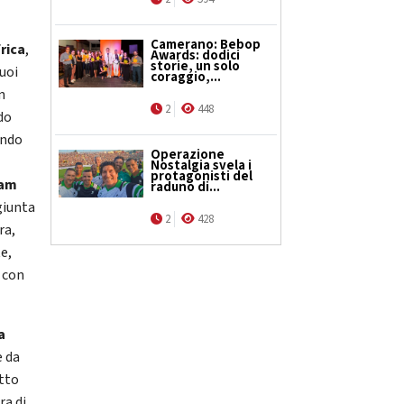
Camerano: Bebop
rica
,
Awards: dodici
storie, un solo
uoi
coraggio,...
n
2
448
do
ando
Operazione
Nostalgia svela i
protagonisti del
iam
raduno di...
giunta
2
428
ra,
e,
 con
a
e da
utto
ra di