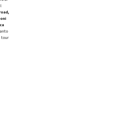
l
road,
uoni
ica
tanto
 tour