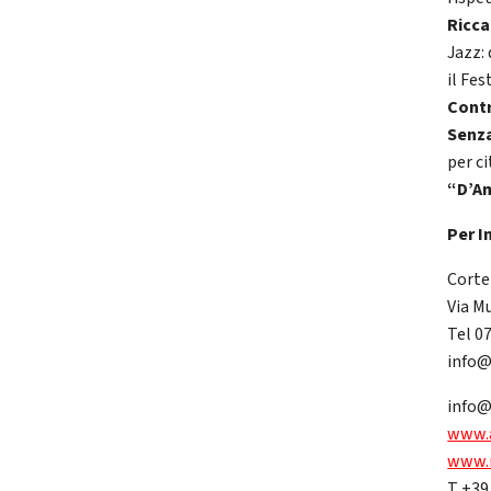
Ricca
Jazz: 
il Fes
Contr
Senza
per ci
“D’Am
Per I
Corte
Via M
Tel 0
info@
info
www.
www.
T +39