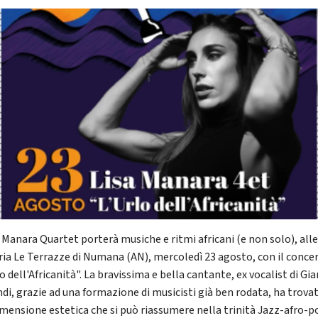
a Manara Quartet porterà musiche e ritmi africani (e non solo), all
ria Le Terrazze di Numana (AN), mercoledì 23 agosto, con il conce
o dell'Africanità". La bravissima e bella cantante, ex vocalist di Gia
di, grazie ad una formazione di musicisti già ben rodata, ha trova
imensione estetica che si può riassumere nella trinità Jazz-afro-p