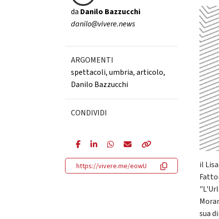
da
Danilo Bazzucchi
danilo@vivere.news
ARGOMENTI
spettacoli
,
umbria
,
articolo
,
Danilo Bazzucchi
CONDIVIDI
il Lis
https://vivere.me/eowU
Fatto
"L'Url
Moran
sua d