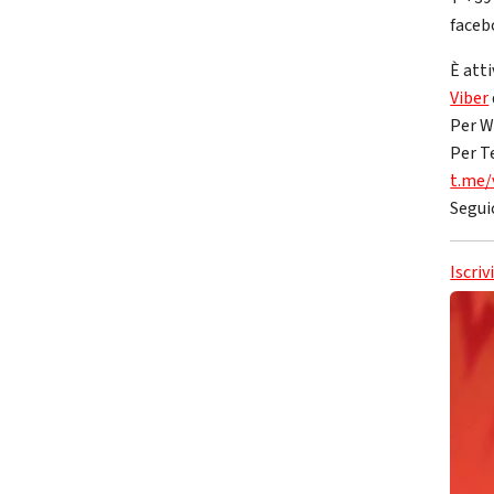
faceb
È atti
Viber
Per W
Per T
t.me/
Segui
Iscriv