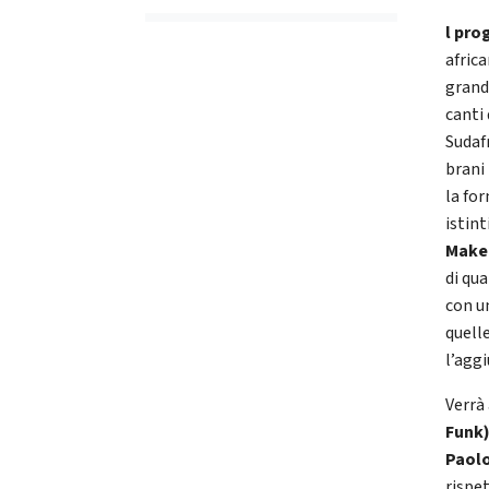
l pro
africa
grand
canti 
Sudafr
brani
la fo
istint
Makeb
di qu
con u
quell
l’agg
Verrà
Funk
Paol
rispet