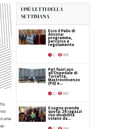
I PIÙ LETTI DELLA
SETTIMANA
Ecco il Palio di
Ancona:
programma,
percorso e
regolamento
2
809
Pet fuori uso
all'Ospedale di
Torrette,
Mastrovincenzo
(Pd) e...
2
693
e
rto
Il sogno prende
nni
quota: 24 ragazzi
con disabilità
volano da...
to una
op.
2
594