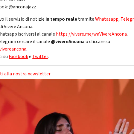
ook: @anconajazz
vo il servizio di notizie
in tempo reale
tramite
Whatasapp
,
Teleg
di Vivere Ancona.
hatsapp iscriversi al canale
https://vivere.me/waVivereAncona
.
elegram cercare il canale
@vivereAncona
o cliccare su
vivereancona
.
ci su
Facebook
e
Twitter
.
iti alla nostra newsletter