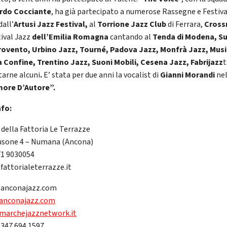
rdo Cocciante
, ha già partecipato a numerose Rassegne e Festiva
dall’
Artusi Jazz Festival,
al
Torrione Jazz Club
di Ferrara,
Cross
tival Jazz
dell’Emilia Romagna
cantando
al
Tenda di Modena, S
ovento, Urbino Jazz, Tourné, Padova Jazz, Monfrà Jazz, Mus
 Confine, Trentino Jazz, Suoni Mobili, Cesena Jazz, Fabrijazz
tarne alcuni
.
E’ stata per due anni la vocalist di
Gianni Morandi
nel
ore D’Autore”.
nfo:
 della Fattoria Le Terrazze
usone 4 – Numana (Ancona)
71 9030054
fattorialeterrazze.it
@anconajazz.com
anconajazz.com
marchejazznetwork.it
 347 694 1597