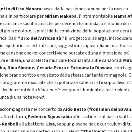
getto di Lisa Manara
nasce dalla passione comune per la musica
na e in particolare per
Miriam Makeba
, l’intramontabile
Mama Af
e cantante sudafricana che per decenni ha inondato il mondo dei s
di gioia e dolore, ispirati dalla condizione della popolazione nera i
ica. Dall’
“Urlo dell’Africanità”
il progetto si allarga, introducen
 in equilibrio tra echi africani, suggestioni capoverdiane ma sfrutt
rma canzone che nei concerti viene portata ad una dimensione più
iva e libera, una scaletta musicale focalizzata sulle canzoni di
Mir
a, Nina Simone, Cesaria Evora e Fatoumata Diawara
, con l’ag
alche brano scritto e musicato dalla stessa cantante romagnola. O
n programma musicale che si polarizza sulle artiste sopra descritt
e declinazioni della
black music
vengono illuminate a luce radente,
iunta di una nota
world
.
 accompagnata nel concerto da
Aldo Betto (frontman dei Savan
)
alla chitarra,
Federico Squassabia
alle tastiere e al basso sinth 
o Rubboli
alla batteria.
Lisa
, seppur giovane ha un curriculum di t
to, a vent’anni ha partecipato al Talent: “
The Voice
”, con la squad