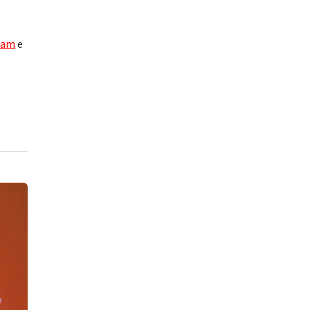
ram
e