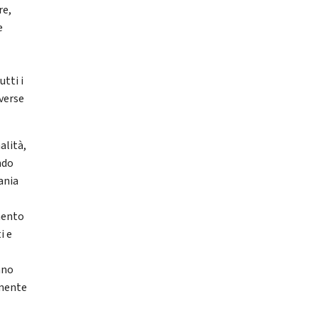
re,
e
utti i
iverse
alità,
ndo
ania
mento
i e
ano
amente