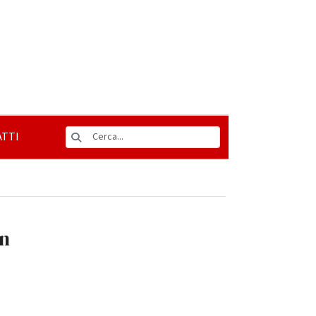
TTI
in