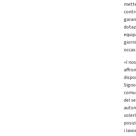
mette
contro
garant
dotaz
equipa
giorni
occas
«I no
affro
dispo
Signo
comun
del se
automo
volerl
posiz
i lavo