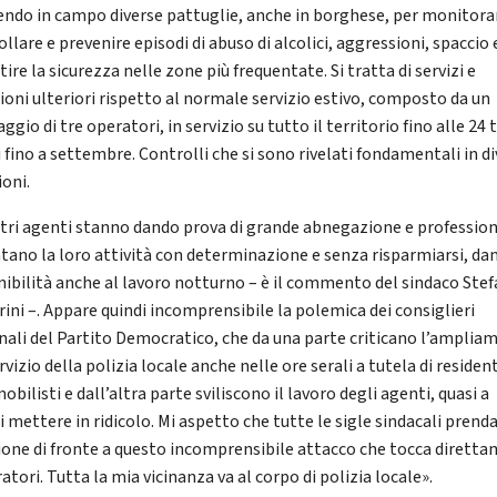
ndo in campo diverse pattuglie, anche in borghese, per monitora
llare e prevenire episodi di abuso di alcolici, aggressioni, spaccio 
ire la sicurezza nelle zone più frequentate. Si tratta di servizi e
ioni ulteriori rispetto al normale servizio estivo, composto da un
ggio di tre operatori, in servizio su tutto il territorio fino alle 24 t
 fino a settembre. Controlli che si sono rivelati fondamentali in d
ioni.
stri agenti stanno dando prova di grande abnegazione e profession
ntano la loro attività con determinazione e senza risparmiarsi, da
nibilità anche al lavoro notturno – è il commento del sindaco Stef
rini –. Appare quindi incomprensibile la polemica dei consiglieri
ali del Partito Democratico, che da una parte criticano l’amplia
rvizio della polizia locale anche nelle ore serali a tutela di resident
bilisti e dall’altra parte sviliscono il lavoro degli agenti, quasi a
i mettere in ridicolo. Mi aspetto che tutte le sigle sindacali prend
ione di fronte a questo incomprensibile attacco che tocca dirett
ratori. Tutta la mia vicinanza va al corpo di polizia locale».