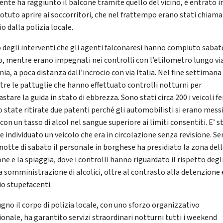
ente ha raggiunto il balcone tramite quello del vicino, è entrato i
potuto aprire ai soccorritori, che nel frattempo erano stati chiama
o dalla polizia locale.
o degli interventi che gli agenti falconaresi hanno compiuto sabat
o, mentre erano impegnati nei controlli con l’etilometro lungo vi
ia, a poca distanza dall’incrocio con via Italia. Nel fine settiman
 tre le pattuglie che hanno effettuato controlli notturni per
stare la guida in stato di ebbrezza. Sono stati circa 200 i veicoli f
o state ritirate due patenti perché gli automobilisti si erano messi
con un tasso di alcol nel sangue superiore ai limiti consentiti. E’ s
re individuato un veicolo che era in circolazione senza revisione. S
 notte di sabato il personale in borghese ha presidiato la zona del
ne e la spiaggia, dove i controlli hanno riguardato il rispetto degli
la somministrazione di alcolici, oltre al contrasto alla detenzione 
io stupefacenti.
ugno il corpo di polizia locale, con uno sforzo organizzativo
ionale, ha garantito servizi straordinari notturni tutti i weekend