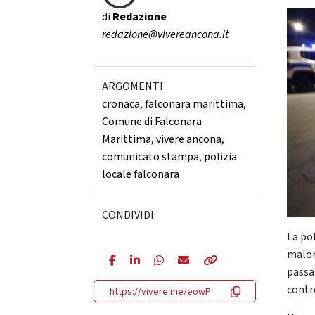
di
Redazione
redazione@vivereancona.it
ARGOMENTI
cronaca
,
falconara marittima
,
Comune di Falconara
Marittima
,
vivere ancona
,
comunicato stampa
,
polizia
locale falconara
CONDIVIDI
La pol
malore
passa
contr
https://vivere.me/eowP