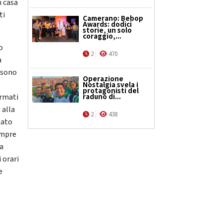
n casa
ti
Camerano: Bebop
Awards: dodici
storie, un solo
coraggio,...
o
2
470
a
a sono
Operazione
Nostalgia svela i
protagonisti del
raduno di...
ermati
 alla
2
438
tato
empre
la
 orari
e