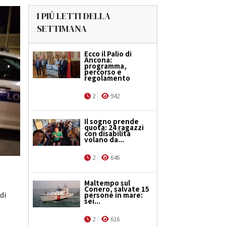
I PIÙ LETTI DELLA
SETTIMANA
Ecco il Palio di
Ancona:
programma,
percorso e
regolamento
2
942
Il sogno prende
quota: 24 ragazzi
con disabilità
volano da...
2
646
Maltempo sul
Conero, salvate 15
di
persone in mare:
sei...
2
616