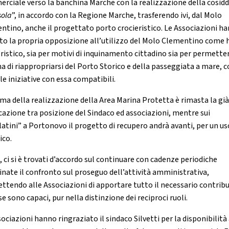
rciale verso la banchina Marche con la realizzazione della cosid
sola
”, in accordo con la Regione Marche, trasferendo ivi, dal Molo
ntino, anche il progettato porto crocieristico. Le Associazioni h
ito la propria opposizione all’utilizzo del Molo Clementino come 
eristico, sia per motivi di inquinamento cittadino sia per permette
a di riappropriarsi del Porto Storico e della passeggiata a mare, 
le iniziative con essa compatibili.
ema della realizzazione della Area Marina Protetta è rimasta la gi
icazione tra posizione del Sindaco ed associazioni, mentre sui
latini” a Portonovo il progetto di recupero andrà avanti, per un us
ico.
, ci si è trovati d’accordo sul continuare con cadenze periodiche
cinate il confronto sul proseguo dell’attività amministrativa,
ttendo alle Associazioni di apportare tutto il necessario contribu
se sono capaci, pur nella distinzione dei reciproci ruoli.
ociazioni hanno ringraziato il sindaco Silvetti per la disponibilità