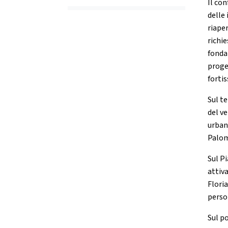
Il co
delle 
riape
richie
fonda
proge
forti
Sul t
del v
urban
Palo
Sul P
attiva
Floria
perso
Sul po