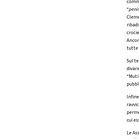
comme
“
peni
Cleme
ribad
croci
Ancon
tutte 
Sul t
divar
“Muti
pubbl
Infine
ravvi
perme
cui es
Le Ass