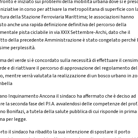
nfronto è iniziato sui problemi della mobilità urbana dove si è pres
iniziative in corso per attivare la metropolitana di superficie con l
rtura della Stazione Ferroviaria Marittima; le associazioni hanno
sto anche una rapida definizione definitiva del percorso della
mentale pista ciclabile in via XXIX Settembre-Archi, dato che il
tto della precedente Amministrazione è stato congelato perché l
ssime perplessità.
ema del verde si è concordato sulla necessità di effettuare il censi
erde e di riattivare il percorso di approvazione del regolamento del
o, mentre verrà valutata la realizzazione di un bosco urbano in z
mbella
iano Inquinamento Ancona il sindaco ha affermato che è deciso ad
re la seconda fase del P.I.A. avvalendosi delle competenze del prof.
no Bonifazi, a tutela della salute pubblica di cui risponde in prima
na per legge.
rto il sindaco ha ribadito la sua intenzione di spostare il porto