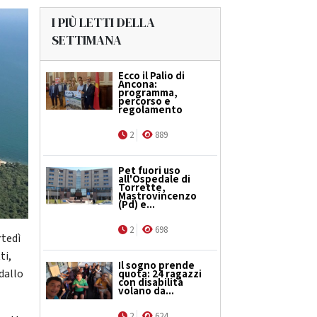
I PIÙ LETTI DELLA
SETTIMANA
Ecco il Palio di
Ancona:
programma,
percorso e
regolamento
2
889
Pet fuori uso
all'Ospedale di
Torrette,
Mastrovincenzo
(Pd) e...
2
698
rtedì
ti,
Il sogno prende
dallo
quota: 24 ragazzi
con disabilità
volano da...
2
624