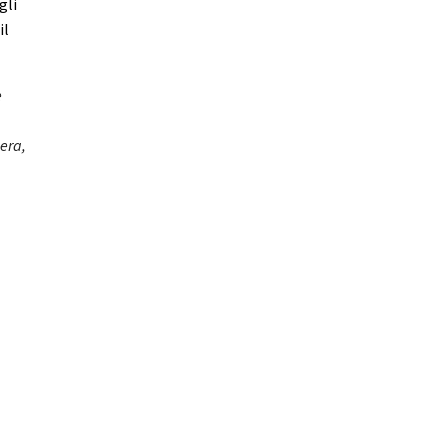
gli
il
e
era,