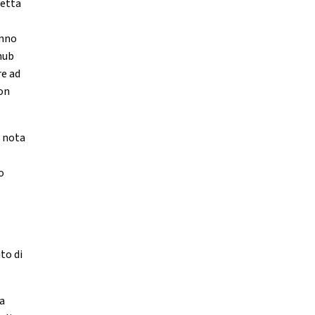
detta
anno
hub
re ad
con
à nota
o
to di
 a