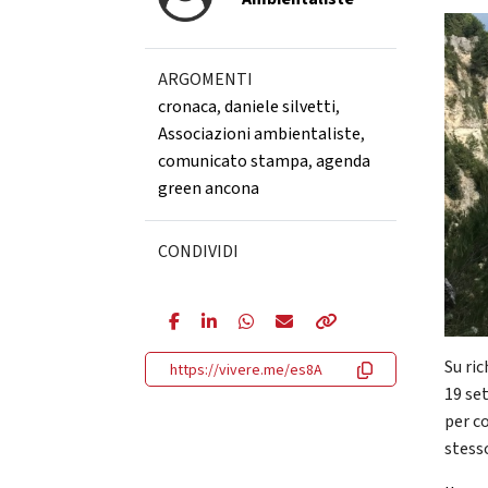
ARGOMENTI
cronaca
,
daniele silvetti
,
Associazioni ambientaliste
,
comunicato stampa
,
agenda
green ancona
CONDIVIDI
Su ri
https://vivere.me/es8A
19 se
per c
stess