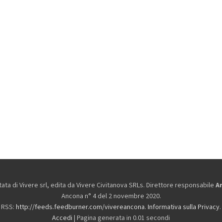
ta di Vivere srl, edita da
Vivere Civitanova SRLs. Direttore responsabile
A
Ancona n° 4 del 2 novembre 2020.
RSS:
http://feeds.feedburner.com/vivereancona
.
Informativa sulla Privacy
.
Accedi
| Pagina generata in 0.01 secondi