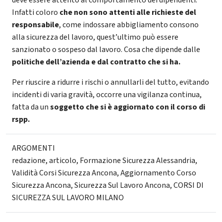
deve essere attento al comportamento dei dipendenti.
Infatti coloro
che non sono attenti alle richieste del
responsabile
, come indossare abbigliamento consono
alla sicurezza del lavoro, quest’ultimo può essere
sanzionato o sospeso dal lavoro. Cosa che dipende dalle
politiche dell’azienda e dal contratto che si ha.
Per riuscire a ridurre i rischi o annullarli del tutto, evitando
incidenti di varia gravità, occorre una vigilanza continua,
fatta da un
soggetto che si è aggiornato con il corso di
rspp.
ARGOMENTI
redazione
,
articolo
,
Formazione Sicurezza Alessandria
,
Validità Corsi Sicurezza Ancona
,
Aggiornamento Corso
Sicurezza Ancona
,
Sicurezza Sul Lavoro Ancona
,
CORSI DI
SICUREZZA SUL LAVORO MILANO