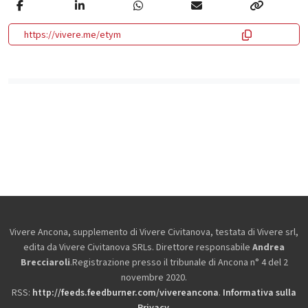
https://vivere.me/etym
Vivere Ancona, supplemento di Vivere Civitanova, testata di Vivere srl,
edita da
Vivere Civitanova SRLs. Direttore responsabile
Andrea
Brecciaroli
.Registrazione presso il tribunale di Ancona n° 4 del 2
novembre 2020.
RSS:
http://feeds.feedburner.com/vivereancona
.
Informativa sulla