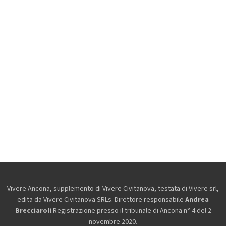
Vivere Ancona, supplemento di Vivere Civitanova, testata di Vivere srl,
edita da
Vivere Civitanova SRLs. Direttore responsabile
Andrea
Brecciaroli
.Registrazione presso il tribunale di Ancona n° 4 del 2
novembre 2020.