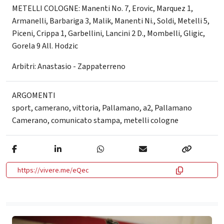
METELLI COLOGNE: Manenti No. 7, Erovic, Marquez 1,
Armanelli, Barbariga 3, Malik, Manenti Ni., Soldi, Metelli 5,
Piceni, Crippa 1, Garbellini, Lancini 2 D., Mombelli, Gligic,
Gorela 9 All. Hodzic
Arbitri: Anastasio - Zappaterreno
ARGOMENTI
sport
,
camerano
,
vittoria
,
Pallamano
,
a2
,
Pallamano
Camerano
,
comunicato stampa
,
metelli cologne
https://vivere.me/eQec