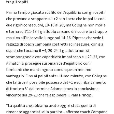
tra gli ospiti.
Primo tempo giocato sul filo dell’equilibrio con gli ospiti
che provano a scappare sul +2 con Laera che impatta con
due rigori consecutivi, 10-10 al 20’, ma Cologne non molla
e torna sull’11-13. I gialloblu cercano di ricucire lo strappo
ma si va all’intervallo lungo sul 14-16. Ripresa che vede i
ragazzi di coach Campana costretti ad inseguire, con gli
ospiti che toccano il +4, 20-24- I gialloblu non si
scompongono e con caparbietà impattano sul 23-23, con
il match si prosegue sui binari dell’equilibrio con i
lombardi che mantengono comunque un minimo
vantaggio. Fino al palpitante ultimo minuto, con Cologne
che fallisce il possibile possesso del +1 e sul ribaltamento
di fronte a 5” dal termine Adamo trova la conclusione
vincente del 29-28 che fa esplodere il Pala Principi.
“La qualità che abbiamo avuto oggi è stata quella di
rimanere agganciati alla partita – afferma coach Campana