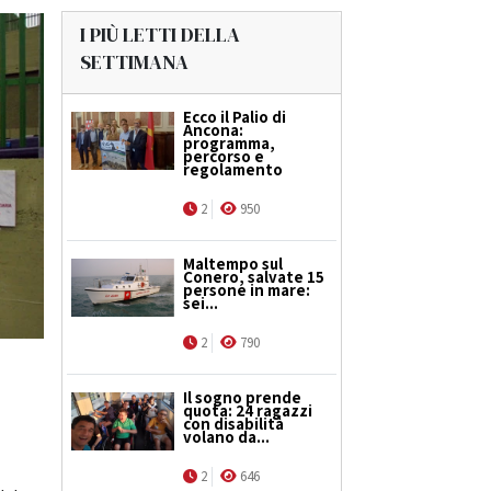
I PIÙ LETTI DELLA
SETTIMANA
Ecco il Palio di
Ancona:
programma,
percorso e
regolamento
2
950
Maltempo sul
Conero, salvate 15
persone in mare:
sei...
2
790
Il sogno prende
quota: 24 ragazzi
con disabilità
volano da...
2
646