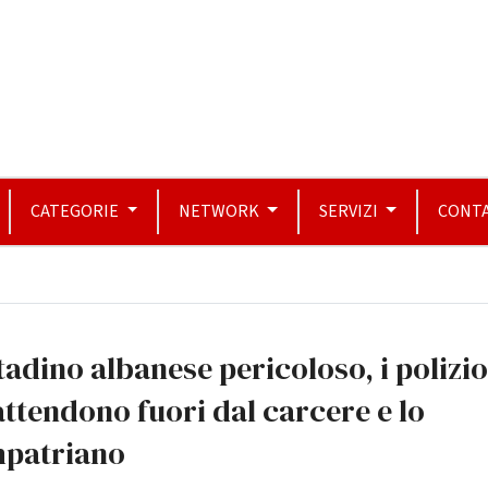
CATEGORIE
NETWORK
SERVIZI
CONTA
tadino albanese pericoloso, i polizio
attendono fuori dal carcere e lo
mpatriano