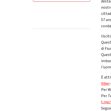
desta
nostr
citta
57 an
conda
Uscito
Quest
di Fi
Quest
imbar
l'uomo
È atti
Viber
Per W
Per T
t.me/
Segui