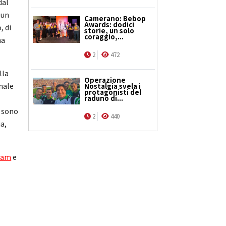
dal
 un
Camerano: Bebop
Awards: dodici
, di
storie, un solo
coraggio,...
na
2
472
lla
Operazione
nale
Nostalgia svela i
protagonisti del
raduno di...
i sono
2
440
a,
ram
e