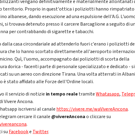
bilizzanti vengano definitivamente e materialmente allontanati 
o territorio. Proprio in quest'ottica i poliziotti hanno rimpatriato
dino albanese, dando esecuzione ad una espulsione dell'A.G. L'uomo
ni, si trovava detenuto presso il carcere Barcaglione a seguito di u
nna per contrabbando di sigarette e tabacchi.
 dalla casa circondariale ad attenderlo fuori c'erano i poliziotti de
ura che lo hanno scortato direttamente all'aeroporto internazio
umicino. Quì, l'uomo, accompagnato dai poliziotti di scorta della
ura dorica - facenti parte di personale specializzato e dedicato - s
cati su un aereo con direzione Tirana. Una volta atterrati in Albani
 è stato affidato alle Forze dell'Ordine locali.
vo il servizio di notizie
in tempo reale
tramite
Whatasapp
,
Teleg
di Vivere Ancona.
hatsapp iscriversi al canale
https://vivere.me/waVivereAncona
.
elegram cercare il canale
@vivereAncona
o cliccare su
vivereancona
.
ci su
Facebook
e
Twitter
.