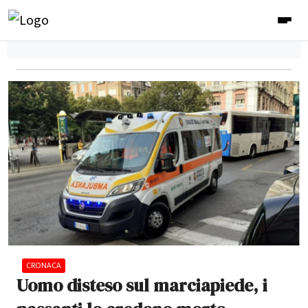
CRONACA
Uomo disteso sul marciapiede, i