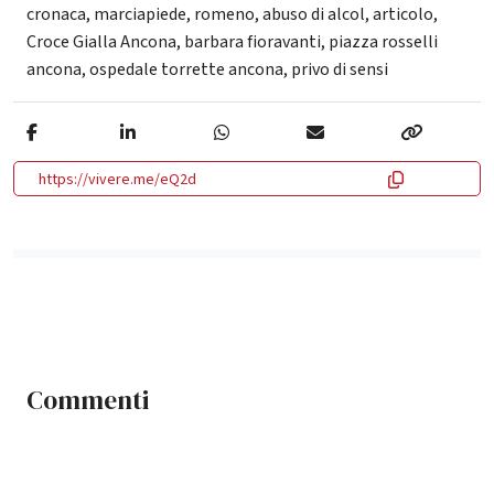
cronaca
,
marciapiede
,
romeno
,
abuso di alcol
,
articolo
,
Croce Gialla Ancona
,
barbara fioravanti
,
piazza rosselli
ancona
,
ospedale torrette ancona
,
privo di sensi
https://vivere.me/eQ2d
Commenti