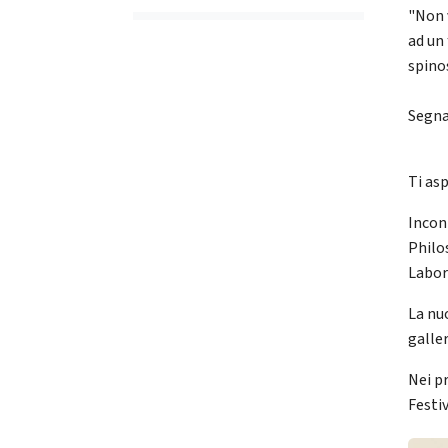
"Non 
ad un
spinos
Segna
Ti as
Incont
Philos
Labora
La nu
galle
Nei p
Festiv