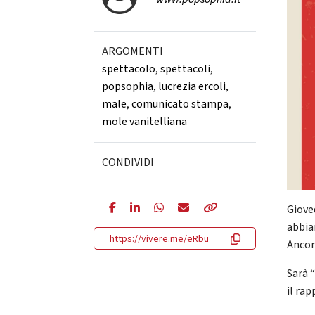
ARGOMENTI
spettacolo
,
spettacoli
,
popsophia
,
lucrezia ercoli
,
male
,
comunicato stampa
,
mole vanitelliana
CONDIVIDI
Giove
abbia
https://vivere.me/eRbu
Ancon
Sarà 
il rap