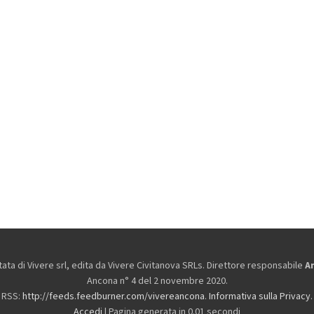
ta di Vivere srl, edita da
Vivere Civitanova SRLs. Direttore responsabile
A
Ancona n° 4 del 2 novembre 2020.
RSS:
http://feeds.feedburner.com/vivereancona
.
Informativa sulla Privacy
.
Accedi
| Pagina generata in 0.01 secondi