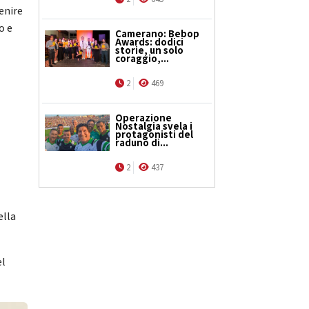
enire
o e
Camerano: Bebop
Awards: dodici
storie, un solo
coraggio,...
2
469
Operazione
Nostalgia svela i
protagonisti del
raduno di...
2
437
ella
el