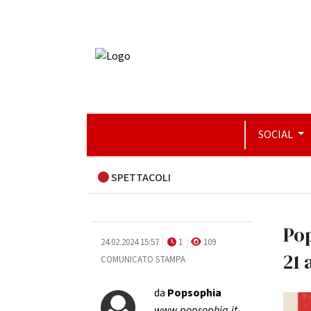
SOCIAL
SPETTACOLI
Pop
24.02.2024 15:57
1
109
21 
COMUNICATO STAMPA
da
Popsophia
www.popsophia.it