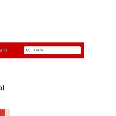
TTI
al