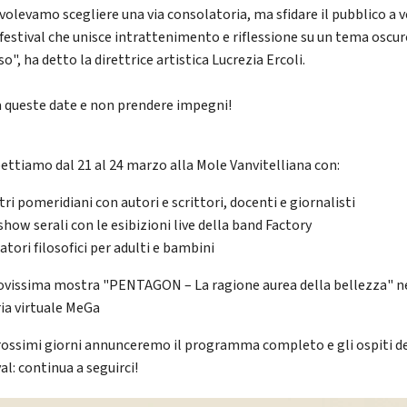
volevamo scegliere una via consolatoria, ma sfidare il pubblico a v
 festival che unisce intrattenimento e riflessione su un tema oscur
o", ha detto la direttrice artistica Lucrezia Ercoli.
 queste date e non prendere impegni!
pettiamo dal 21 al 24 marzo alla Mole Vanvitelliana con:
ri pomeridiani con autori e scrittori, docenti e giornalisti
how serali con le esibizioni live della band Factory
tori filosofici per adulti e bambini
ovissima mostra "PENTAGON – La ragione aurea della bellezza" n
ria virtuale MeGa
rossimi giorni annunceremo il programma completo e gli ospiti d
al: continua a seguirci!