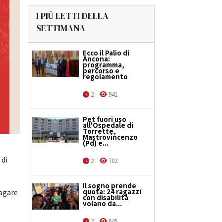
I PIÙ LETTI DELLA
SETTIMANA
Ecco il Palio di
Ancona:
programma,
percorso e
regolamento
2
941
Pet fuori uso
all'Ospedale di
Torrette,
Mastrovincenzo
(Pd) e...
 di
2
702
Il sogno prende
quota: 24 ragazzi
dagare
con disabilità
volano da...
2
645