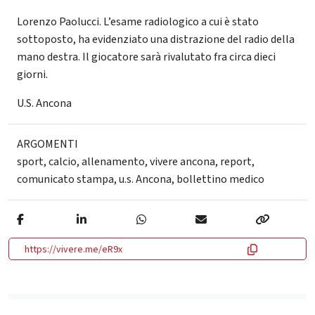
Lorenzo Paolucci. L’esame radiologico a cui è stato
sottoposto, ha evidenziato una distrazione del radio della
mano destra. Il giocatore sarà rivalutato fra circa dieci
giorni.
U.S. Ancona
ARGOMENTI
sport
,
calcio
,
allenamento
,
vivere ancona
,
report
,
comunicato stampa
,
u.s. Ancona
,
bollettino medico
https://vivere.me/eR9x