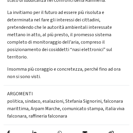
stato di sudditanza nei confronti della Raffineria.
La invitiamo per il futuro ad essere più risoluta e
determinata nel fare gli interessi dei cittadini,
pretendendo che le autorità ambientali interessate
mettano in atto, al più presto, il promesso sistema
completo di monitoraggio dell’aria, compreso il
posizionamento dei cosiddetti “nasi elettronici” sul
territorio.
Insomma più coraggio e concretezza, perché fino ad ora
non si sono visti.
ARGOMENTI
politica
,
sindaco
,
esalazioni
,
Stefania Signorini
,
falconara
marittima
,
Arpam Marche
,
comunicato stampa
,
italia viva
falconara
,
raffineria falconara