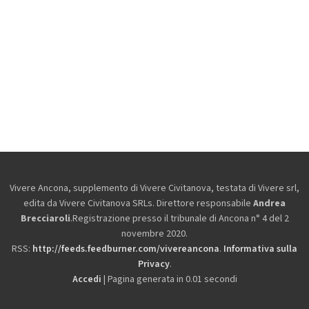
Vivere Ancona, supplemento di Vivere Civitanova, testata di Vivere srl,
edita da
Vivere Civitanova SRLs. Direttore responsabile
Andrea
Brecciaroli
.Registrazione presso il tribunale di Ancona n° 4 del 2
novembre 2020.
RSS:
http://feeds.feedburner.com/vivereancona
.
Informativa sulla
Privacy
.
Accedi
| Pagina generata in 0.01 secondi