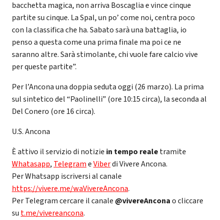
bacchetta magica, non arriva Boscaglia e vince cinque
partite su cinque. La Spal, un po’ come noi, centra poco
con la classifica che ha. Sabato sarà una battaglia, io
penso a questa come una prima finale ma poi ce ne
saranno altre. Sarà stimolante, chi vuole fare calcio vive
per queste partite”.
Per l’Ancona una doppia seduta oggi (26 marzo). La prima
sul sintetico del “Paolinelli” (ore 10:15 circa), la seconda al
Del Conero (ore 16 circa).
U.S. Ancona
È attivo il servizio di notizie
in tempo reale
tramite
Whatasapp
,
Telegram
e
Viber
di Vivere Ancona.
Per Whatsapp iscriversi al canale
https://vivere.me/waVivereAncona
.
Per Telegram cercare il canale
@vivereAncona
o cliccare
su
t.me/vivereancona
.