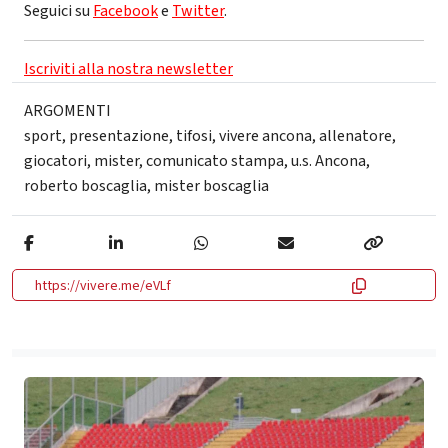
Seguici su
Facebook
e
Twitter
.
Iscriviti alla nostra newsletter
ARGOMENTI
sport
,
presentazione
,
tifosi
,
vivere ancona
,
allenatore
,
giocatori
,
mister
,
comunicato stampa
,
u.s. Ancona
,
roberto boscaglia
,
mister boscaglia
https://vivere.me/eVLf