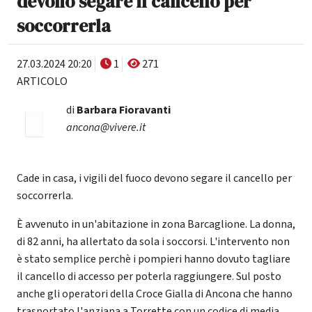
devono segare il cancello per
soccorrerla
27.03.2024 20:20
1
271
ARTICOLO
di
Barbara Fioravanti
ancona@vivere.it
Cade in casa, i vigili del fuoco devono segare il cancello per
soccorrerla.
È avvenuto in un'abitazione in zona Barcaglione. La donna,
di 82 anni, ha allertato da sola i soccorsi. L'intervento non
è stato semplice perchè i pompieri hanno dovuto tagliare
il cancello di accesso per poterla raggiungere. Sul posto
anche gli operatori della Croce Gialla di Ancona che hanno
trasportato l'anziana a Torrette con un codice di media