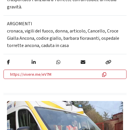
gravità.
ARGOMENTI
cronaca
,
vigili del fuoco
,
donna
,
articolo
,
Cancello
,
Croce
Gialla Ancona
,
codice giallo
,
barbara fioravanti
,
ospedale
torrette ancona
,
caduta in casa
https://vivere.me/eV7M