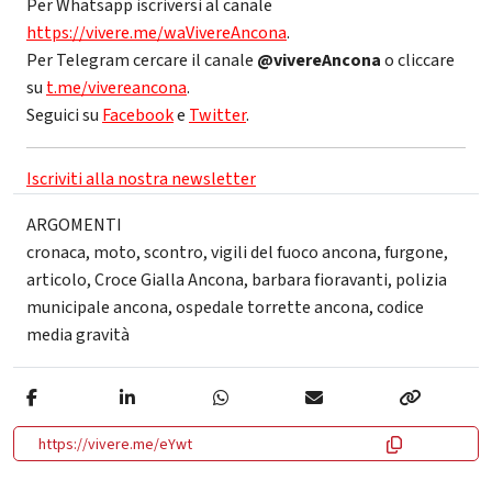
Per Whatsapp iscriversi al canale
https://vivere.me/waVivereAncona
.
Per Telegram cercare il canale
@vivereAncona
o cliccare
su
t.me/vivereancona
.
Seguici su
Facebook
e
Twitter
.
Iscriviti alla nostra newsletter
ARGOMENTI
cronaca
,
moto
,
scontro
,
vigili del fuoco ancona
,
furgone
,
articolo
,
Croce Gialla Ancona
,
barbara fioravanti
,
polizia
municipale ancona
,
ospedale torrette ancona
,
codice
media gravità
https://vivere.me/eYwt