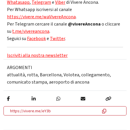
Whatasapp
,
Telegram
e
Viber
di Vivere Ancona.
Per Whatsapp iscriversi al canale
https://vivere.me/waVivereAncona
.
Per Telegram cercare il canale
@vivereAncona
o cliccare
su
t.me/vivereancona
.
Seguici su
Facebook
e
Twitter
.
Iscriviti alla nostra newsletter
ARGOMENTI
attualità
,
rotta
,
Barcellona
,
Volotea
,
collegamento
,
comunicato stampa
,
aeroporto di ancona
https://vivere.me/eY3b