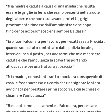
“Mia madre è caduta a causa di una insidia che risulta
essere le griglie in ferro che erano presenti nelle aiuole
degli alberi e che non risultavano protette, griglie
prontamente rimosse dall’amministrazione dopo
l’incidente accorso” sostiene sempre Baldassini.
“Ero fuori Falconara per lavoro , per l’esattezza a Procida ,
quando sono stato contattato dalla polizia locale ,
intervenuta sul posto , per avvisarmi che mia madre era
caduta e che l’ambulanza la stava trasportando
all’ospedale per una frattura al braccio “
“Mia madre , nonostante sotto shock era consapevole di
cosa le fosse successo e ricorda che una signora le si era
avvicinata per prestare i primi soccorsi, a cui le chiese di
chiamare l’ambulanza”
“Rientrato immediatamente a Falconara, per restare
vicino a mia madre in quanto da li a pochi giorni avrebbe