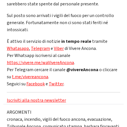
sarebbero state spente dal personale presente.
Sul posto sono arrivati i vigili del fuoco per un controllo
generale. Fortunatamente non ci sono stati feriti né
intossicati.
È attivo il servizio di notizie
in tempo reale
tramite
Whatasapp
,
Telegram
e
Viber
di Vivere Ancona.
Per Whatsapp iscriversi al canale
https://vivere.me/waVivereAncona
.
Per Telegram cercare il canale
@vivereAncona
o cliccare
su
t.me/vivereancona
.
Seguici su
Facebook
e
Twitter
.
Iscriviti alla nostra newsletter
ARGOMENTI
cronaca
,
incendio
,
vigili del fuoco ancona
,
evacuazione
,
Tribunale Ancona
,
comunicato stampa
,
barbara fioravanti