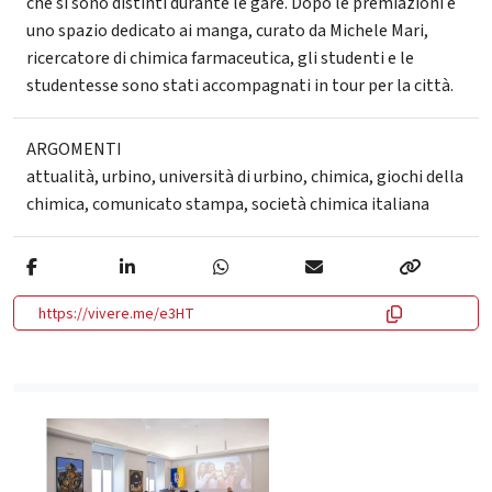
che si sono distinti durante le gare. Dopo le premiazioni e
uno spazio dedicato ai manga, curato da Michele Mari,
ricercatore di chimica farmaceutica, gli studenti e le
studentesse sono stati accompagnati in tour per la città.
ARGOMENTI
attualità
,
urbino
,
università di urbino
,
chimica
,
giochi della
chimica
,
comunicato stampa
,
società chimica italiana
https://vivere.me/e3HT