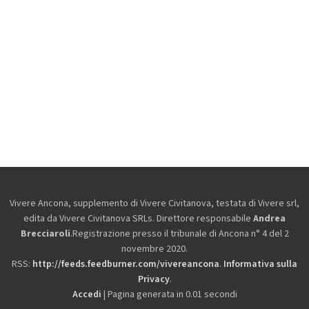
Vivere Ancona, supplemento di Vivere Civitanova, testata di Vivere srl,
edita da
Vivere Civitanova SRLs. Direttore responsabile
Andrea
Brecciaroli
.Registrazione presso il tribunale di Ancona n° 4 del 2
novembre 2020.
RSS:
http://feeds.feedburner.com/vivereancona
.
Informativa sulla
Privacy
.
Accedi
| Pagina generata in 0.01 secondi