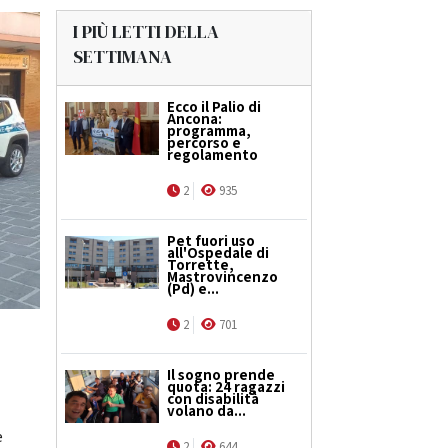
I PIÙ LETTI DELLA
SETTIMANA
Ecco il Palio di
Ancona:
programma,
percorso e
regolamento
2
935
Pet fuori uso
all'Ospedale di
Torrette,
Mastrovincenzo
(Pd) e...
2
701
Il sogno prende
quota: 24 ragazzi
con disabilità
volano da...
e
2
644