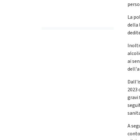
perso
La po
della
dedite
Inolt
alcol
ai sen
dell'a
Dall'i
2023 
gravi 
segui
sanita
A seg
conto 