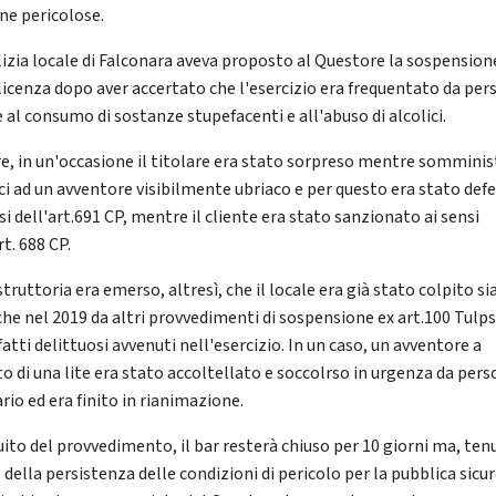
ne pericolose.
lizia locale di Falconara aveva proposto al Questore la sospension
 licenza dopo aver accertato che l'esercizio era frequentato da pe
 al consumo di sostanze stupefacenti e all'abuso di alcolici.
re, in un'occasione il titolare era stato sorpreso mentre somminis
ici ad un avventore visibilmente ubriaco e per questo era stato defe
si dell'art.691 CP, mentre il cliente era stato sanzionato ai sensi
rt. 688 CP.
struttoria era emerso, altresì, che il locale era già stato colpito si
che nel 2019 da altri provvedimenti di sospensione ex art.100 Tulps
fatti delittuosi avvenuti nell'esercizio. In un caso, un avventore a
to di una lite era stato accoltellato e soccolrso in urgenza da per
rio ed era finito in rianimazione.
uito del provvedimento, il bar resterà chiuso per 10 giorni ma, ten
della persistenza delle condizioni di pericolo per la pubblica sicu