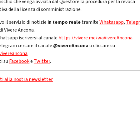
 rischio che venga avviata dal Questore la procedura per la revoca
itiva della licenza di somministrazione.
vo il servizio di notizie
in tempo reale
tramite
Whatasapp
,
Teleg
di Vivere Ancona.
hatsapp iscriversi al canale
https://vivere.me/waVivereAncona
.
elegram cercare il canale
@vivereAncona
o cliccare su
vivereancona
.
ci su
Facebook
e
Twitter
.
iti alla nostra newsletter