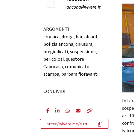
ancona@vivere.it
ARGOMENTI
cronaca
,
droga
,
bar
,
alcool
,
polizia ancona
,
chiusura
,
pregiudicati
,
sospensione
,
pericolosi
,
questore
Capocasa
,
comunicato
stampa
,
barbara fioravanti
CONDIVIDI
In ta
sospe
art.1
confro
https://vivere.me/e37I
Falco