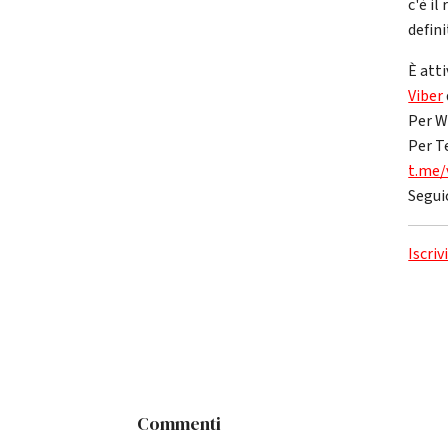
c'è il
defin
È atti
Viber
Per W
Per T
t.me/
Segui
Iscriv
Commenti