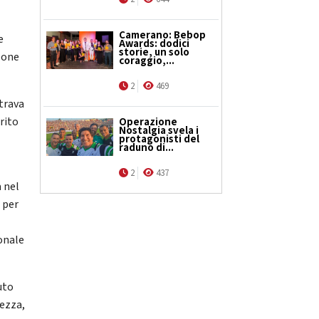
Camerano: Bebop
e
Awards: dodici
storie, un solo
rsone
coraggio,...
2
469
trava
rito
Operazione
Nostalgia svela i
protagonisti del
raduno di...
2
437
a nel
 per
sonale
uto
rezza,