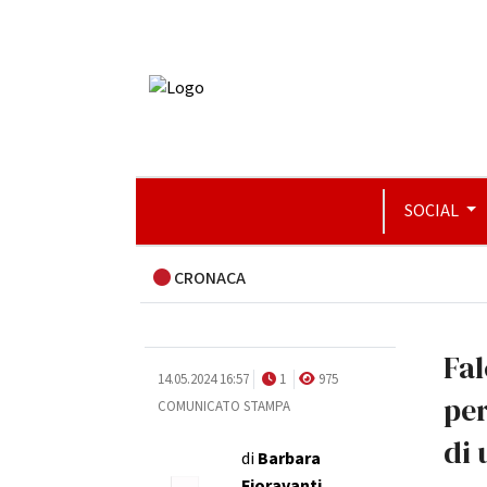
SOCIAL
CRONACA
Fal
14.05.2024 16:57
1
975
per
COMUNICATO STAMPA
di 
di
Barbara
Fioravanti