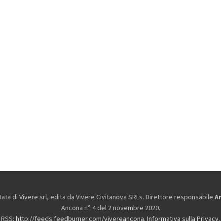
ta di Vivere srl, edita da
Vivere Civitanova SRLs. Direttore responsabile
A
Ancona n° 4 del 2 novembre 2020.
RSS:
http://feeds.feedburner.com/vivereancona
.
Informativa sulla Privacy
.