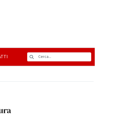
TTI
sura