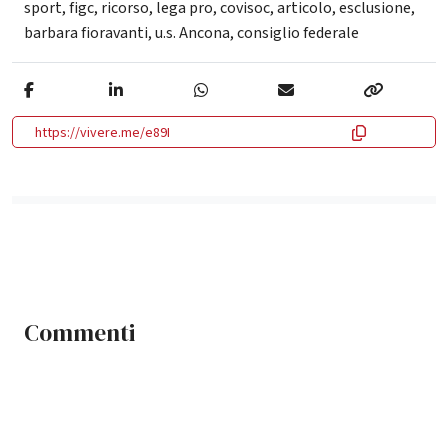
sport
,
figc
,
ricorso
,
lega pro
,
covisoc
,
articolo
,
esclusione
,
barbara fioravanti
,
u.s. Ancona
,
consiglio federale
https://vivere.me/e89I
Commenti