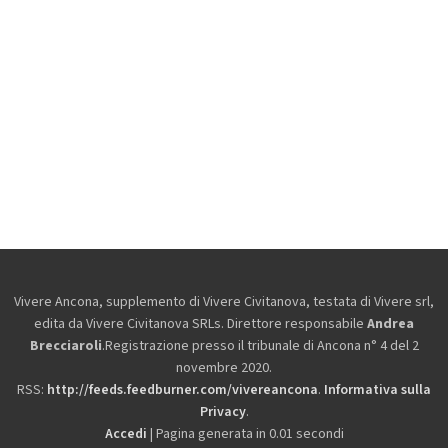
Vivere Ancona, supplemento di Vivere Civitanova, testata di Vivere srl,
edita da
Vivere Civitanova SRLs. Direttore responsabile
Andrea
Brecciaroli
.Registrazione presso il tribunale di Ancona n° 4 del 2
novembre 2020.
RSS:
http://feeds.feedburner.com/vivereancona
.
Informativa sulla
Privacy
.
Accedi
| Pagina generata in 0.01 secondi