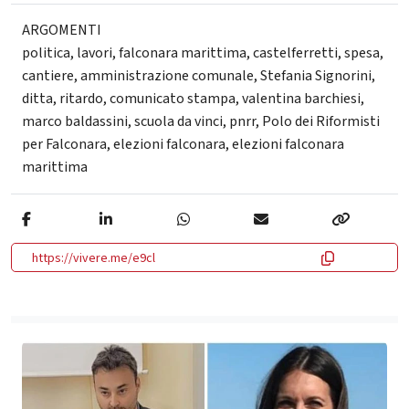
ARGOMENTI
politica
,
lavori
,
falconara marittima
,
castelferretti
,
spesa
,
cantiere
,
amministrazione comunale
,
Stefania Signorini
,
ditta
,
ritardo
,
comunicato stampa
,
valentina barchiesi
,
marco baldassini
,
scuola da vinci
,
pnrr
,
Polo dei Riformisti
per Falconara
,
elezioni falconara
,
elezioni falconara
marittima
https://vivere.me/e9cl