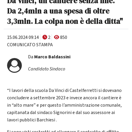
Da Vinci, un cantiere senza fine.
Da 2,4mln a una spesa di oltre
3,3mln. La colpa non è della ditta"
15.06.2024 09:14
2
850
COMUNICATO STAMPA
Da
Marco Baldassini
Candidato Sindaco
“I lavori della scuola Da Vinci di Castelferretti si dovevano
concludere a settembre 2023 e invece ancora il cantiere è
in “alto mare” e per questo l’amministrazione comunale,
capitanata dal sindaco Signorini e dal suo assessore ai
lavori pubblici Barchiesi .
Si sono visti costretti ad allungare il contratto di affitto