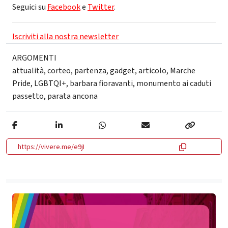
Seguici su
Facebook
e
Twitter
.
Iscriviti alla nostra newsletter
ARGOMENTI
attualità
,
corteo
,
partenza
,
gadget
,
articolo
,
Marche
Pride
,
LGBTQI+
,
barbara fioravanti
,
monumento ai caduti
passetto
,
parata ancona
https://vivere.me/e9jI