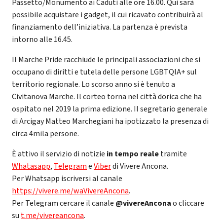
Passetto/Monumento ai Caduti alle ore 16.00. Qui sarà
possibile acquistare i gadget, il cui ricavato contribuirà al
finanziamento dell’iniziativa. La partenza è prevista
intorno alle 16.45.
Il Marche Pride racchiude le principali associazioni che si
occupano di diritti e tutela delle persone LGBTQIA+ sul
territorio regionale. Lo scorso anno si è tenuto a
Civitanova Marche. Il corteo torna nel città dorica che ha
ospitato nel 2019 la prima edizione. Il segretario generale
di Arcigay Matteo Marchegiani ha ipotizzato la presenza di
circa 4mila persone.
È attivo il servizio di notizie
in tempo reale
tramite
Whatasapp
,
Telegram
e
Viber
di Vivere Ancona.
Per Whatsapp iscriversi al canale
https://vivere.me/waVivereAncona
.
Per Telegram cercare il canale
@vivereAncona
o cliccare
su
t.me/vivereancona
.