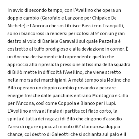
In avvio di secondo tempo, con l’Avellino che opera un
doppio cambio (Garofalo e Lanzone per Chipak e De
Michele) e l’Ancona che sostituisce Bassi con Tranquilli,
sono i biancorossi a rendersi pericolosi al 9’ con un gran
destro al volo di Daniele Garavalli sul quale Pezzella è
costretto al tuffo prodigioso e alla deviazione in corner. È
un Ancona decisamente intraprendente quello che
approccia alla ripresa: la pressione altissima della squadra
di Billò mette in difficoltà l’Avellino, che viene stretto
nella morsa dei marchigiani. A metà tempo sia Molino che
Bilò operano un doppio cambio provando a pescare
energie fresche dalle panchine: entrano Montagna e Cilla
per l’Ancona, così come Coppola e Bianco per i Lupi.
L’Avellino arriva al finale di partita col fiato corto, la
spinta è tutta dei ragazzi di Bilò che cingono d’assedio
l’area di rigore irpina: al minuto 80’ clamorosa doppia
chance, col destro di Galeotti che si schianta sul palo e il