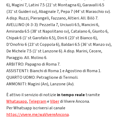
6), Magini 7, Latini 7.5 (21' st Montagna 6), Garavalli 6.5
(31' st Guideri sv), Abagnale 7, Pepa 7 (44' st Maraschio sv).
A disp. Ruzzi, Pierangeli, Fazzano, Altieri. All. Bilò 7.
AVELLINO (4-3-3): Pezzella 7, Urciuoli 6.5, Mancini 6,
Amiranda 6.5 (38' st Napolitano sv), Catalano 6, Giunto 6,
Chipak 6 (1' st Garofalo 6.5), Dini 6 (23' st Bianco 6),
D'Onofrio 6 (23' st Coppola 6), Baldari 6.5 (36' st Manzo sv),
De Michele 7.5 (1' st Lanzone 6). A disp. Marini, Cecere,
Paraggio. All. Molino 6.
ARBITRO: Papagno di Roma 7.
ASSISTENTI: Bianchi di Roma 1 e Agostino di Roma 1.
QUARTO UOMO: Petraglione di Termoli.
AMMONITI: Magini (An), Lanzone (Av).
È attivo il servizio di notizie
in tempo reale
tramite
Whatasapp
,
Telegram
e
Viber
di Vivere Ancona.
Per Whatsapp iscriversi al canale
https://vivere.me/waVivereAncona
.