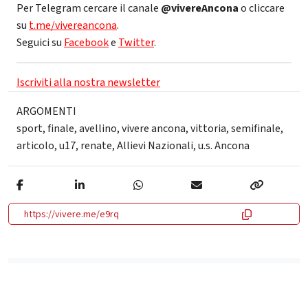
Per Telegram cercare il canale
@vivereAncona
o cliccare
su
t.me/vivereancona
.
Seguici su
Facebook
e
Twitter
.
Iscriviti alla nostra newsletter
ARGOMENTI
sport
,
finale
,
avellino
,
vivere ancona
,
vittoria
,
semifinale
,
articolo
,
u17
,
renate
,
Allievi Nazionali
,
u.s. Ancona
https://vivere.me/e9rq