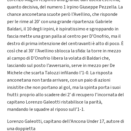
quanto decisiva, del numero 1 irpino Giuseppe Pezzella. La
chance anconetana scuote però l’Avellino, che risponde
per le rime al 20’ con una grande ripartenza: Gabriele
Baldari, il 10 degli irpini, è ispiratissimo e sgroppando in
fascia mette una gran palla al centro per D’Onofrio, ma il
destro di prima intenzione del centravanti è alto di poco. È
così che al 30’ l’Avellino sblocca la sfida: la torre in mezzo
al campo di D’Onofrio libera la volata di Baldari che,
lasciando sul posto l’avversario, serve in mezzo per De
Michele che scarta Talozzi infilando l’1-0. La risposta
anconetana non tarda arrivare, con un paio di azioni
insistite che non portano al gol, ma la spinta porta i suoi
frutti: proprio allo scadere dei 2’ di recupero l’incornata del
capitano Lorenzo Galeotti ristabilisce la parità,
mandando le squadre al riposo sull’1-1.
Lorenzo Galeotti, capitano dell'Ancona Under 17, autore di
una doppietta