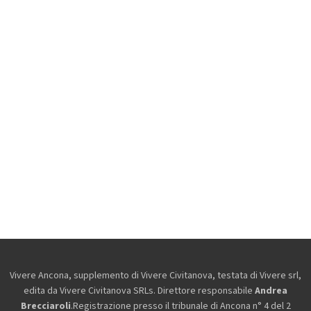
Vivere Ancona, supplemento di Vivere Civitanova, testata di Vivere srl,
edita da
Vivere Civitanova SRLs. Direttore responsabile
Andrea
Brecciaroli
.Registrazione presso il tribunale di Ancona n° 4 del 2