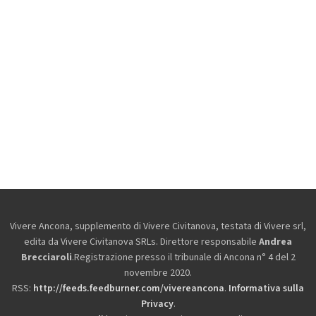
Vivere Ancona, supplemento di Vivere Civitanova, testata di Vivere srl,
edita da
Vivere Civitanova SRLs. Direttore responsabile
Andrea
Brecciaroli
.Registrazione presso il tribunale di Ancona n° 4 del 2
novembre 2020.
RSS:
http://feeds.feedburner.com/vivereancona
.
Informativa sulla
Privacy
.