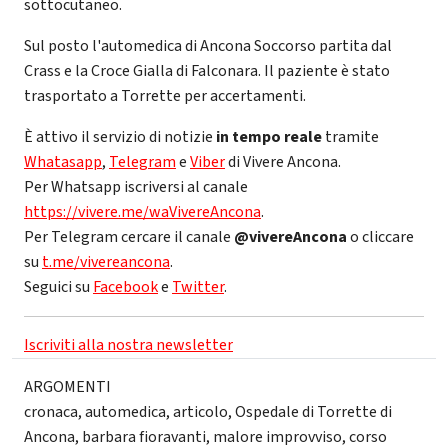
sottocutaneo.
Sul posto l'automedica di Ancona Soccorso partita dal
Crass e la Croce Gialla di Falconara. Il paziente è stato
trasportato a Torrette per accertamenti.
È attivo il servizio di notizie
in tempo reale
tramite
Whatasapp
,
Telegram
e
Viber
di Vivere Ancona.
Per Whatsapp iscriversi al canale
https://vivere.me/waVivereAncona
.
Per Telegram cercare il canale
@vivereAncona
o cliccare
su
t.me/vivereancona
.
Seguici su
Facebook
e
Twitter
.
Iscriviti alla nostra newsletter
ARGOMENTI
cronaca
,
automedica
,
articolo
,
Ospedale di Torrette di
Ancona
,
barbara fioravanti
,
malore improvviso
,
corso