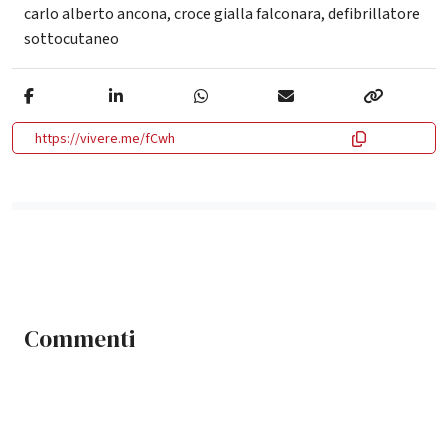
carlo alberto ancona
,
croce gialla falconara
,
defibrillatore
sottocutaneo
https://vivere.me/fCwh
Commenti