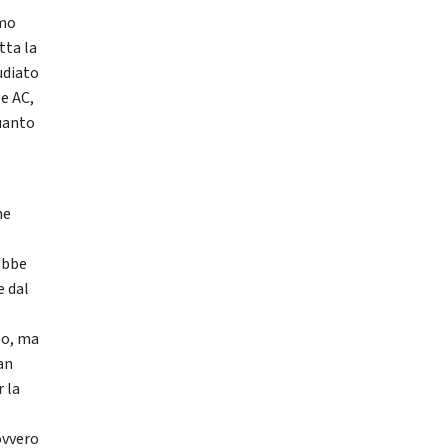
imo
tta la
udiato
 e AC,
quanto
he
ebbe
e dal
so, ma
an
 la
ovvero