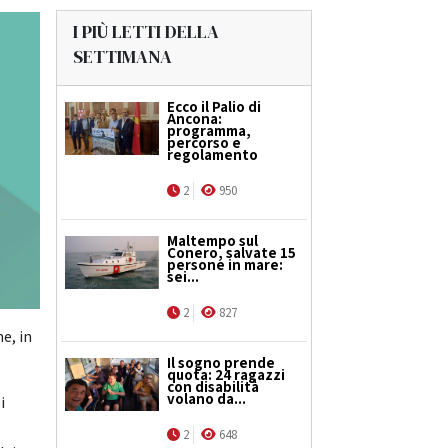
I PIÙ LETTI DELLA
SETTIMANA
Ecco il Palio di
Ancona:
programma,
percorso e
regolamento
2
950
Maltempo sul
Conero, salvate 15
persone in mare:
sei...
2
827
e, in
Il sogno prende
quota: 24 ragazzi
con disabilità
volano da...
i
2
648