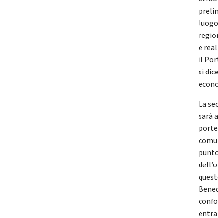
preli
luogo
regio
e real
il Por
si di
econo
La se
sarà a
porte
comun
punto
dell’
quest
Bened
confo
entra