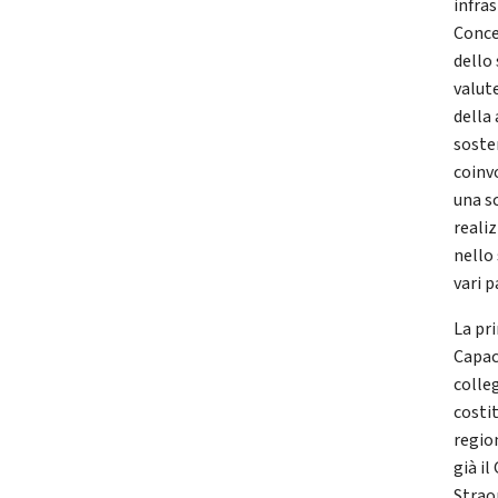
infras
Conces
dello
valut
della
soste
coinv
una s
reali
nello 
vari 
La pri
Capac
colle
costi
regio
già i
Strao