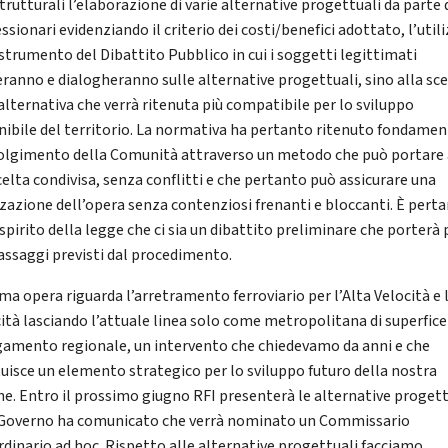
trutturali l’elaborazione di varie alternative progettuali da parte 
sionari evidenziando il criterio dei costi/benefici adottato, l’util
 strumento del Dibattito Pubblico in cui i soggetti legittimati
eranno e dialogheranno sulle alternative progettuali, sino alla sce
 alternativa che verrà ritenuta più compatibile per lo sviluppo
nibile del territorio. La normativa ha pertanto ritenuto fondament
olgimento della Comunità attraverso un metodo che può portare
celta condivisa, senza conflitti e che pertanto può assicurare una
zzazione dell’opera senza contenziosi frenanti e bloccanti. È pert
spirito della legge che ci sia un dibattito preliminare che porterà p
passaggi previsti dal procedimento.
ma opera riguarda l’arretramento ferroviario per l’Alta Velocità e 
ità lasciando l’attuale linea solo come metropolitana di superfice 
gamento regionale, un intervento che chiedevamo da anni e che
tuisce un elemento strategico per lo sviluppo futuro della nostra
ne. Entro il prossimo giugno RFI presenterà le alternative progett
l Governo ha comunicato che verrà nominato un Commissario
rdinario ad hoc. Rispetto alle alternative progettuali facciamo