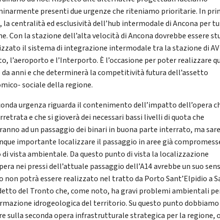
minarmente presenti due urgenze che riteniamo prioritarie. In pr
, la centralità ed esclusività dell’hub intermodale di Ancona per tu
ne. Con la stazione dell’alta velocità di Ancona dovrebbe essere st
izzato il sistema di integrazione intermodale tra la stazione di AV
to, l’aeroporto e l’Interporto. È l’occasione per poter realizzare 
ce da anni e che determinerà la competitività futura dell’assetto
mico- sociale della regione.
conda urgenza riguarda il contenimento dell’impatto dell’opera c
rretrata e che si gioverà dei necessari bassi livelli di quota che
ranno ad un passaggio dei binari in buona parte interrato, ma sar
que importante localizzare il passaggio in aree già compromess
 di vista ambientale. Da questo punto di vista la localizzazione
opera nei pressi dell’attuale passaggio dell’A14 avrebbe un suo sen
o non potrà essere realizzato nel tratto da Porto Sant’Elpidio a S
etto del Tronto che, come noto, ha gravi problemi ambientali per
rmazione idrogeologica del territorio. Su questo punto dobbiamo
re sulla seconda opera infrastrutturale strategica per la regione, 