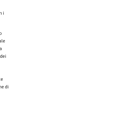
 i
o
ale
a
dei
te
ne di