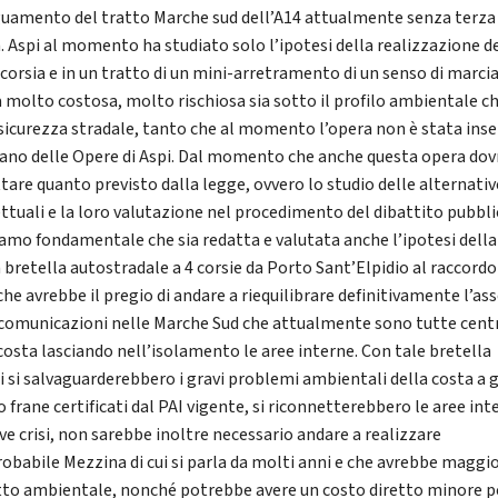
guamento del tratto Marche sud dell’A14 attualmente senza terza
a. Aspi al momento ha studiato solo l’ipotesi della realizzazione d
 corsia e in un tratto di un mini-arretramento di un senso di marcia
 molto costosa, molto rischiosa sia sotto il profilo ambientale c
 sicurezza stradale, tanto che al momento l’opera non è stata inse
iano delle Opere di Aspi. Dal momento che anche questa opera dov
ttare quanto previsto dalla legge, ovvero lo studio delle alternativ
ttuali e la loro valutazione nel procedimento del dibattito pubbli
iamo fondamentale che sia redatta e valutata anche l’ipotesi della
 bretella autostradale a 4 corsie da Porto Sant’Elpidio al raccord
che avrebbe il pregio di andare a riequilibrare definitivamente l’as
 comunicazioni nelle Marche Sud che attualmente sono tutte cent
 costa lasciando nell’isolamento le aree interne. Con tale bretella
ti si salvaguarderebbero i gravi problemi ambientali della costa a 
o frane certificati dal PAI vigente, si riconnetterebbero le aree int
ve crisi, non sarebbe inoltre necessario andare a realizzare
robabile Mezzina di cui si parla da molti anni e che avrebbe maggi
to ambientale, nonché potrebbe avere un costo diretto minore pe