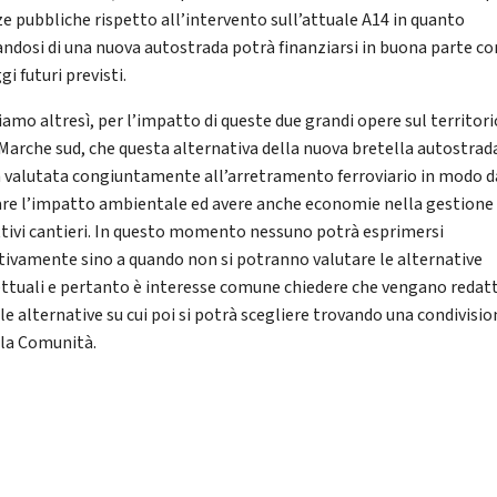
ze pubbliche rispetto all’intervento sull’attuale A14 in quanto
andosi di una nuova autostrada potrà finanziarsi in buona parte con
i futuri previsti.
iamo altresì, per l’impatto di queste due grandi opere sul territori
 Marche sud, che questa alternativa della nuova bretella autostrad
 valutata congiuntamente all’arretramento ferroviario in modo d
are l’impatto ambientale ed avere anche economie nella gestione 
ttivi cantieri. In questo momento nessuno potrà esprimersi
itivamente sino a quando non si potranno valutare le alternative
ttuali e pertanto è interesse comune chiedere che vengano redat
le alternative su cui poi si potrà scegliere trovando una condivisio
 la Comunità.