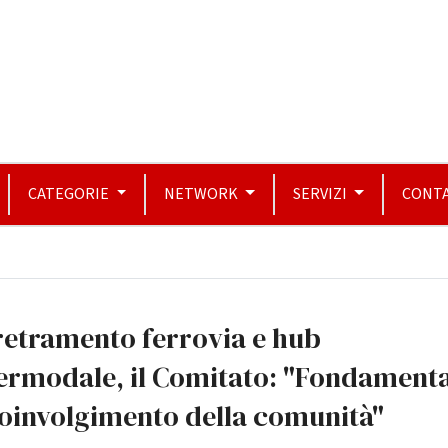
CATEGORIE
NETWORK
SERVIZI
CONTA
retramento ferrovia e hub
ermodale, il Comitato: "Fondament
coinvolgimento della comunità"