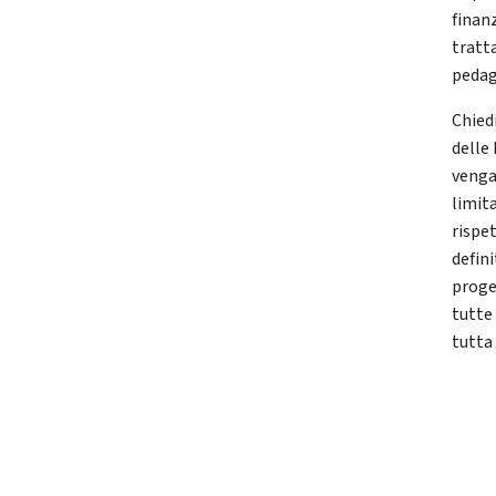
finan
tratt
pedagg
Chied
delle
venga
limit
rispe
defin
proge
tutte 
tutta