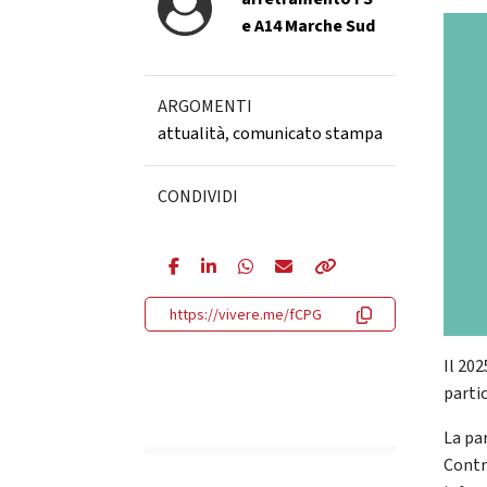
e A14 Marche Sud
ARGOMENTI
attualità
,
comunicato stampa
CONDIVIDI
https://vivere.me/fCPG
Il 20
parti
La pa
Contra