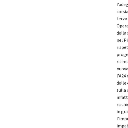
l’ade
corsi
terza
Opera
della
nel P
rispe
proge
riten
nuova
l’A24 
delle
sulla
infat
rischi
in gra
l’imp
impat