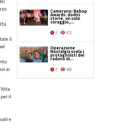
dei
izzo
Camerano: Bebop
Awards: dodici
storie, un solo
coraggio,...
lta
2
472
ale il
 ad
Operazione
Nostalgia svela i
protagonisti del
raduno di...
anto
oi ai
2
440
l’Alta
per il
uali e