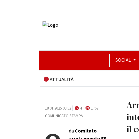
SOCIAL
ATTUALITÀ
Ar
18.01.2025 09:52
4
1762
int
COMUNICATO STAMPA
il 
da
Comitato
arretramento FS