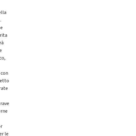
ella
.
he
rita
rà
e
co,
o con
setto
rate
grave
erne
or
r le