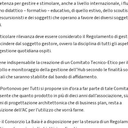
enza per gestire e stimolare, anche a livello internazionale, i flu
mo didattico – formativo – educativo, di quello estivo, dello scouti
escursionisti e dei soggetti che operano a favore dei diversi sogget
.
rticolare rilevanza deve essere considerato il Regolamento di gest
cindere dal soggetto gestore, ovvero la disciplina di tutti gli aspe
 gestione quotidiana ospiti.
iene indispensabile la creazione di un Comitato Tecnico-Etico per i
ollo e monitoraggio della gestione dell’Hub secondo le finalità so
rali che saranno stabilite dal bando di affidamento.
 Portonovo per Tutti si propone sin d’ora a far parte di tale Comit
sente che quanto prodotto in più di dieci anni dall’associazione, si
ni di progettazione architettonica che di business plan, resta a
izione dell'AC per l’utilizzo che vorrà farne.
 il Consorzio La Baia è a disposizione per la stesura di un Regola