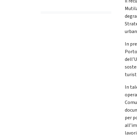
il re
Mutila
degra
Strate
urban
In pre
Porto
dell’
soste
turist
In ta
opera
Comun
docum
per p
all’im
lavor