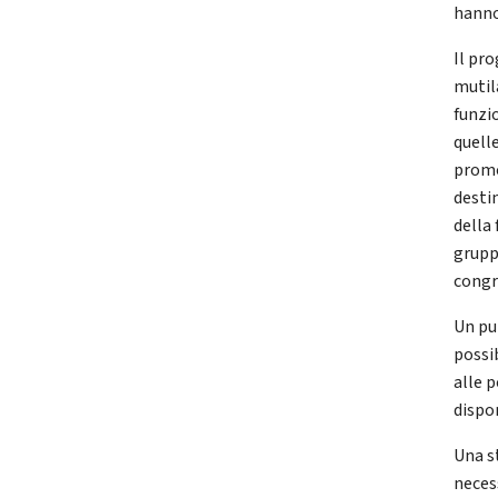
hanno
Il pr
mutil
funzi
quelle
promoz
desti
della
grupp
congr
Un pu
possib
alle p
dispon
Una s
neces