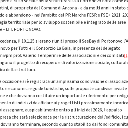
cupero e riuso sociale della struttura sita a Portonovo nota come e
tini, di proprietà del Comune di Ancona - e da molti anni in stato 
do e abbandono - nell’ambito del PR Marche FESR e FSE+ 2021 202
gia territoriale per lo sviluppo sostenibile e integrato delle aree
e - I.T.I. PORTONOVO.
cedenza, il 10.1.25 si erano riuniti presso il SeeBay di Portonovo l’
novo per Tutti e il Consorzio La Baia, in presenza del delegato
Univpm prof. Valerio Temperini e delle associazioni e dei comitati
[1
ngono il progetto
di recupero e di valorizzazione sociale, cultural
ica della struttura.
le occasione si è registrata un’amplissima condivisione di associazi
tori economici e guide turistiche, sulle proposte condivise inviate 
e e che dovranno costituire un importante riferimento per redige
ento di indirizzi da affidare ai progettisti prossimamente incarica
oi assegnare, auspicabilmente entro gli inizi del 2026, l’appalto
presa che sarà selezionata per la ristrutturazione dell’edificio, i cu
i dovranno terminare, secondo quanto stabilito dai fondi comunita