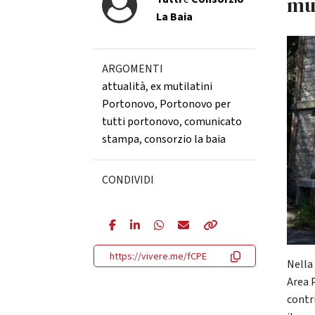
mut
La Baia
ARGOMENTI
attualità
,
ex mutilatini
Portonovo
,
Portonovo per
tutti portonovo
,
comunicato
stampa
,
consorzio la baia
CONDIVIDI
https://vivere.me/fCPE
Nella 
Area 
contr