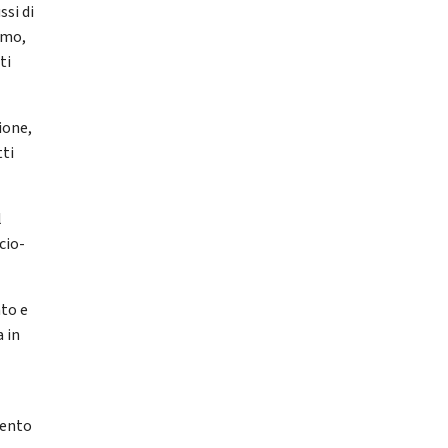
ssi di
smo,
ti
ione,
tti
l
cio-
ato e
a in
mento