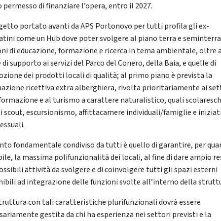
 permesso di finanziare l’opera, entro il 2027.
ogetto portato avanti da APS Portonovo per tutti profila gli ex-
atini come un Hub dove poter svolgere al piano terra e seminterr
oni di educazione, formazione e ricerca in tema ambientale, oltre 
 di supporto ai servizi del Parco del Conero, della Baia, e quelle di
ione dei prodotti locali di qualità; al primo piano è prevista la
nazione ricettiva extra alberghiera, rivolta prioritariamente ai set
 formazione e al turismo a carattere naturalistico, quali scolaresch
i scout, escursionismo, affittacamere individuali/famiglie e iniziat
essuali.
nto fondamentale condiviso da tutti è quello di garantire, per qu
ile, la massima polifunzionalità dei locali, al fine di dare ampio r
ossibili attività da svolgere e di coinvolgere tutti gli spazi esterni
ibili ad integrazione delle funzioni svolte all’interno della strutt
truttura con tali caratteristiche plurifunzionali dovrà essere
sariamente gestita da chi ha esperienza nei settori previsti e la