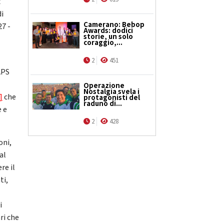
x
di
Camerano: Bebop
7 -
Awards: dodici
storie, un solo
coraggio,...
2
451
APS
Operazione
Nostalgia svela i
]
che
protagonisti del
raduno di...
e e
2
428
oni,
al
re il
ti,
i
ri che