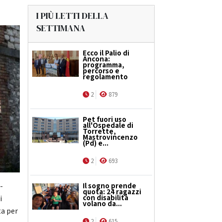
I PIÙ LETTI DELLA
SETTIMANA
Ecco il Palio di
Ancona:
programma,
percorso e
regolamento
2
879
Pet fuori uso
all'Ospedale di
Torrette,
Mastrovincenzo
(Pd) e...
2
693
Il sogno prende
-
quota: 24 ragazzi
con disabilità
i
volano da...
ta per
2
615