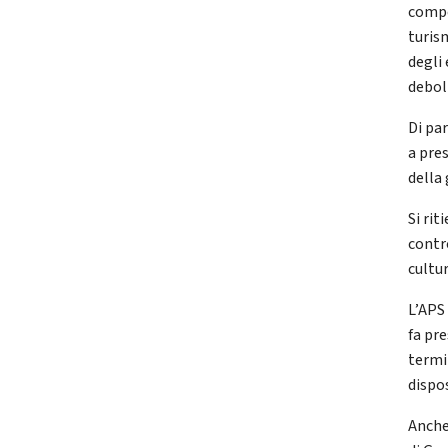
compet
turis
degli 
deboli
Di pa
a pres
della
Si rit
contr
cultu
L’APS
fa pre
termi
dispos
Anche