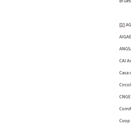
di Ges
[1]
AG
AIGAE
ANGS
CAI A
Casa 
Circo
CNGEI
Comit
Coop 