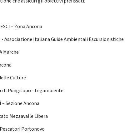
tione che assicuri gli obiettivi prefissati.
ESCI – Zona Ancona
 - Associazione Italiana Guide Ambientali Escursionistiche
A Marche
ncona
delle Culture
lo Il Pungitopo - Legambiente
 – Sezione Ancona
ato Mezzavalle Libera
Pescatori Portonovo