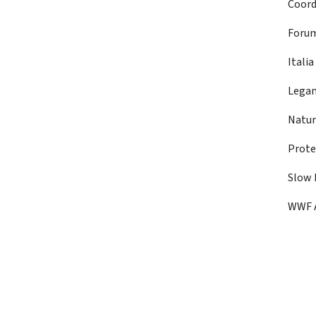
Coord
Forum
Itali
Lega
Natur
Prote
Slow 
WWF 