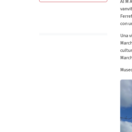
Al M 
vanvi
Ferre
con u
Una v
Marche
cultu
March
Museo