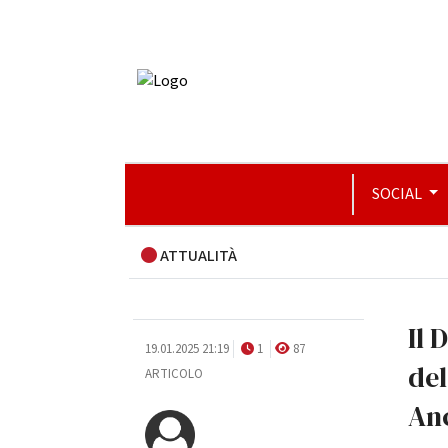
SOCIAL
ATTUALITÀ
Il 
19.01.2025 21:19
1
87
del
ARTICOLO
An