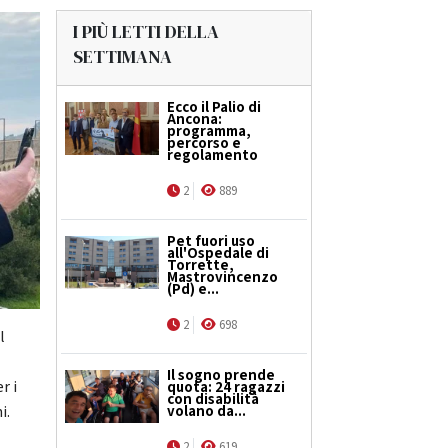
I PIÙ LETTI DELLA
SETTIMANA
Ecco il Palio di
Ancona:
programma,
percorso e
regolamento
2
889
Pet fuori uso
all'Ospedale di
Torrette,
Mastrovincenzo
(Pd) e...
2
698
l
Il sogno prende
r i
quota: 24 ragazzi
con disabilità
volano da...
i.
2
619