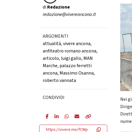
di
Redazione
redazione@vivereancona.it
ARGOMENTI
attualità
,
vivere ancona
,
anfiteatro romano ancona
,
articolo
,
luigi gallo
,
MAN
Marche
,
palazzo ferretti
ancona
,
Massimo Osanna
,
roberto vannata
CONDIVIDI
Nei g
Dirig
Dirett
numer
https://vivere.me/fCWp