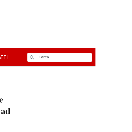
TTI
e
 ad