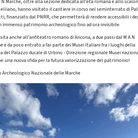
A N Marche, oltre alla sezione dedicata all’età romana e allo scalo
telliano, hanno visitato il cantiere in corso nel seminterrato di Pa
tti, finanziato dal PNRR, che permetterà di rendere accessibili i de
n immenso patrimonio archeologico fino ad ora invisibile.
isita anche all’anfiteatro romano di Ancona, a due passi dal M A N
 e da poco entrato a far parte dei Musei Italiani fra i luoghi della
ra del Palazzo ducale di Urbino - Direzione regionale Musei naziona
e: una nuova sfida per la futura valorizzazione del patrimonio!
 Archeologico Nazionale delle Marche