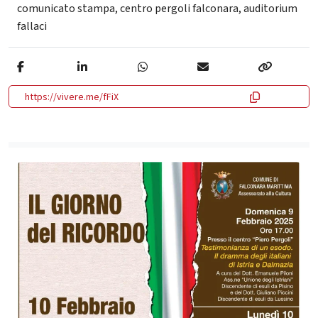
comunicato stampa
,
centro pergoli falconara
,
auditorium
fallaci
https://vivere.me/fFiX