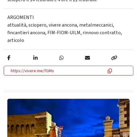
ARGOMENTI
attualità
,
sciopero
,
vivere ancona
,
metalmeccanici
,
fincantieri ancona
,
FIM-FIOM-UILM
,
rinnovo contratto
,
articolo
https://vivere.me/fGMo