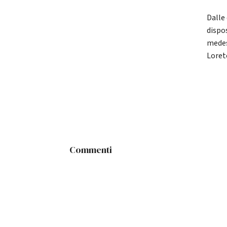
Dalle
dispos
medes
Loret
Commenti