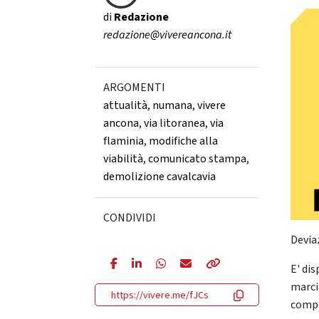
di
Redazione
redazione@vivereancona.it
ARGOMENTI
attualità
,
numana
,
vivere
ancona
,
via litoranea
,
via
flaminia
,
modifiche alla
viabilità
,
comunicato stampa
,
demolizione cavalcavia
CONDIVIDI
Devia
E' dis
marci
https://vivere.me/fJCs
compre