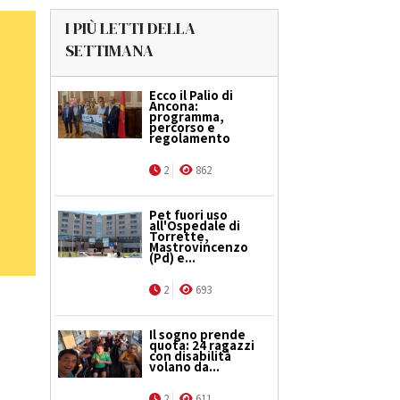
I PIÙ LETTI DELLA
SETTIMANA
Ecco il Palio di
Ancona:
programma,
percorso e
regolamento
2
862
Pet fuori uso
all'Ospedale di
Torrette,
Mastrovincenzo
(Pd) e...
2
693
Il sogno prende
quota: 24 ragazzi
con disabilità
volano da...
2
611