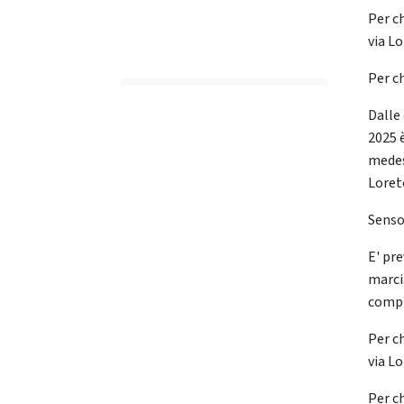
Per ch
via Lo
Per ch
Dalle
2025 è
medes
Loret
Senso
E' pre
marci
compre
Per ch
via Lo
Per ch