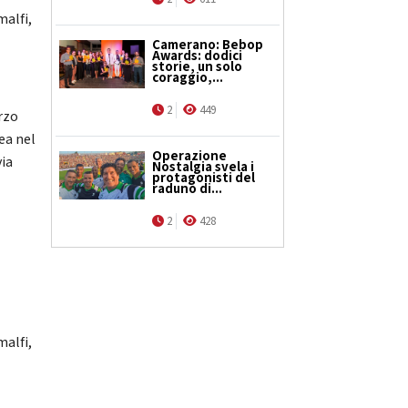
malfi,
Camerano: Bebop
Awards: dodici
storie, un solo
coraggio,...
2
449
rzo
nea nel
Operazione
via
Nostalgia svela i
protagonisti del
raduno di...
2
428
malfi,